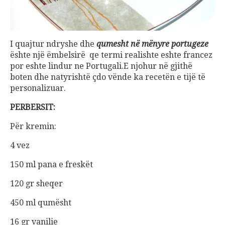
I quajtur ndryshe dhe
qumesht në mënyre portugeze
ështe një ëmbelsirë qe termi realishte eshte francez
por eshte lindur ne Portugali.E njohur në gjithë
boten dhe natyrishtë çdo vënde ka recetën e tijë të
personalizuar.
PERBERSIT:
Për kremin:
4 vez
150 ml pana e freskët
120 gr sheqer
450 ml qumësht
16 gr vanilie