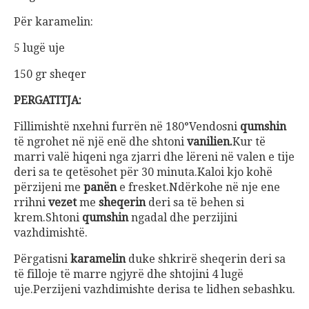
Për karamelin:
5 lugë uje
150 gr sheqer
PERGATITJA:
Fillimishtë nxehni furrën në 180°Vendosni
qumshin
të ngrohet në një enë dhe shtoni
vanilien.
Kur të
marri valë hiqeni nga zjarri dhe lëreni në valen e tije
deri sa te qetësohet për 30 minuta.Kaloi kjo kohë
përzijeni me
panën
e fresket.Ndërkohe në nje ene
rrihni
vezet
me
sheqerin
deri sa të behen si
krem.Shtoni
qumshin
ngadal dhe perzijini
vazhdimishtë.
Përgatisni
karamelin
duke shkrirë sheqerin deri sa
të filloje të marre ngjyrë dhe shtojini 4 lugë
uje.Perzijeni vazhdimishte derisa te lidhen sebashku.