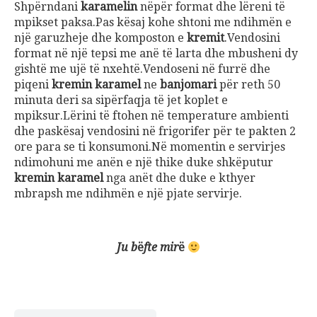
Shpërndani
karamelin
nëpër format dhe lëreni të
mpikset paksa.Pas kësaj kohe shtoni me ndihmën e
një garuzheje dhe komposton e
kremit
.Vendosini
format në një tepsi me anë të larta dhe mbusheni dy
gishtë me ujë të nxehtë.Vendoseni në furrë dhe
piqeni
kremin karamel
ne
banjomari
për reth 50
minuta deri sa sipërfaqja të jet koplet e
mpiksur.Lërini të ftohen në temperature ambienti
dhe paskësaj vendosini në frigorifer për te pakten 2
ore para se ti konsumoni.Në momentin e servirjes
ndimohuni me anën e një thike duke shkëputur
kremin karamel
nga anët dhe duke e kthyer
mbrapsh me ndihmën e një pjate servirje.
Ju b
ë
fte mir
ë