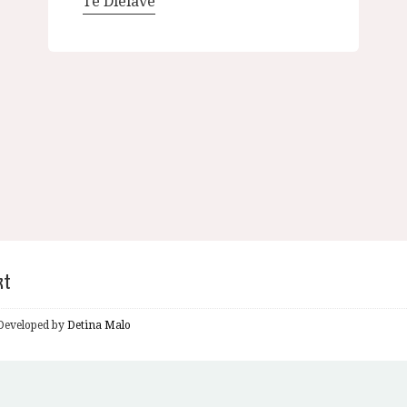
Të Dielave
kt
& Developed by
Detina Malo