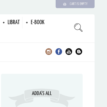
CART IS EMPTY
LIBRAT
E-BOOK
ADDA’S ALL