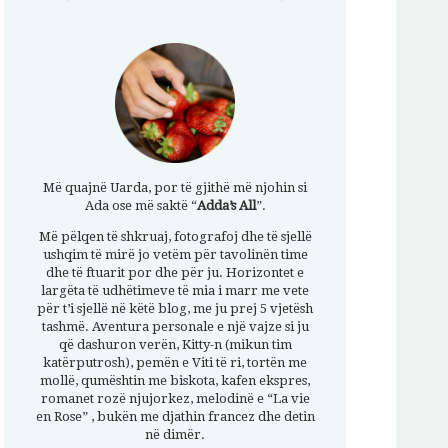
Më quajnë Uarda, por të gjithë më njohin si
Ada ose më saktë “
Adda’s All
”.
Më pëlqen të shkruaj, fotografoj dhe të sjellë
ushqim të mirë jo vetëm për tavolinën time
dhe të ftuarit por dhe për ju. Horizontet e
largëta të udhëtimeve të mia i marr me vete
për t’i sjellë në këtë blog, me ju prej 5 vjetësh
tashmë. Aventura personale e një vajze si ju
që dashuron verën, Kitty-n (mikun tim
katërputrosh), pemën e Viti të ri, tortën me
mollë, qumështin me biskota, kafen ekspres,
romanet rozë njujorkez, melodinë e “La vie
en Rose” , bukën me djathin francez dhe detin
në dimër.