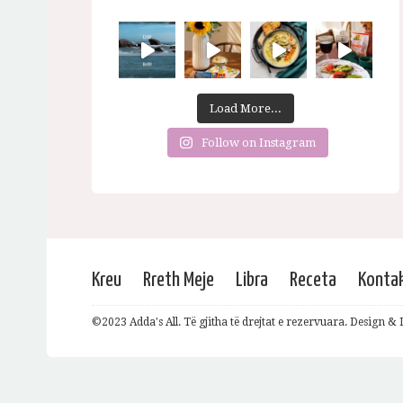
Load More...
Follow on Instagram
Kreu
Rreth Meje
Libra
Receta
Konta
©2023 Adda's All. Të gjitha të drejtat e rezervuara. Design 