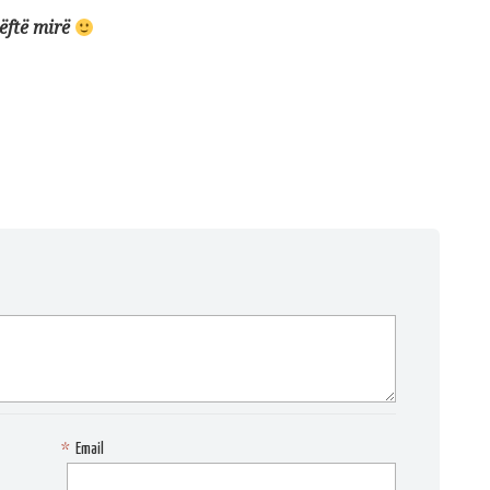
ë
ft
ë
mir
ë
*
Email