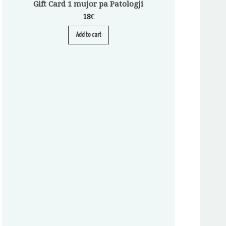
Gift Card 1 mujor pa Patologji
18
€
Add to cart
Abonim për Pa
A
S