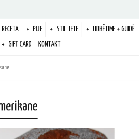
RECETA
PIJE
STIL JETE
UDHËTIME + GUIDË
GIFT CARD
KONTAKT
ikane
amerikane