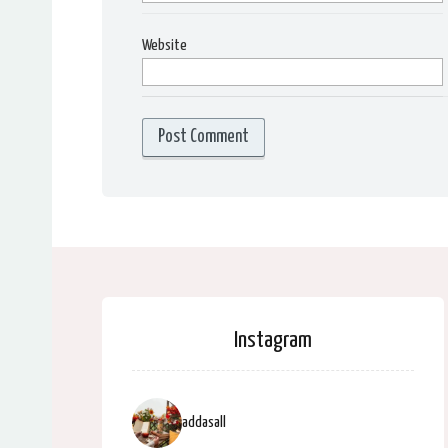
Website
Instagram
addasall