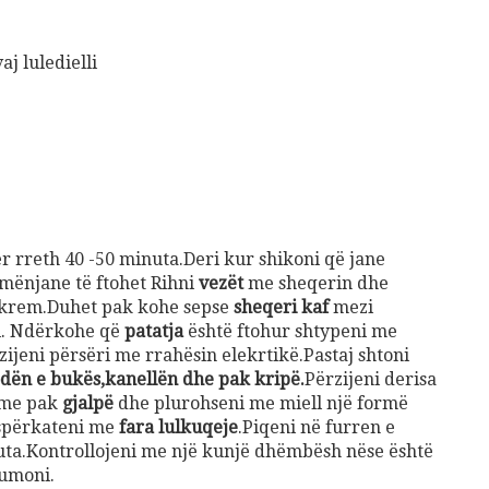
j luledielli
r rreth 40 -50 minuta.Deri kur shikoni që jane
 mënjane të ftohet Rihni
vezët
me sheqerin dhe
ë krem.Duhet pak kohe sepse
sheqeri kaf
mezi
ri. Ndërkohe që
patatja
është ftohur shtypeni me
ijeni përsëri me rrahësin elekrtikë.Pastaj shtoni
dën e bukës,kanellën dhe pak kripë.
Përzijeni derisa
 me pak
gjalpë
dhe plurohseni me miell një formë
 spërkateni me
fara lulkuqeje
.Piqeni në furren e
uta.Kontrollojeni me një kunjë dhëmbësh nëse është
sumoni.