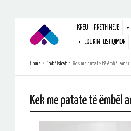
KREU
RRETH MEJE
EDUKIMI USHQIMOR
Home
Ëmbëlsirat
Kek me patate të ëmbël amer
Kek me patate të ëmbël 