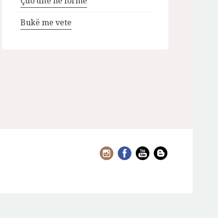
Çdo ditë në formë
Bukë me vete