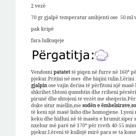
2 vezë
70 gr gjalpë temperatur ambjenti ose 50 ml va
pak krip
ë
fara lulkuqeje
Vendosni
patatet
të piqen në furre në 160° pë
pjekur.Pritini në mes dhe hiqini tulin.Lërini
gjalpin
ose vajin derisa të përfitoni një mas
shkrihet.Shtoni qumshtin dhe rriheni përsë
pirunë dhe shtojeni te vezët me sheqerin.Përz
duke situr miellin,me
sodën e ëmbelsirave
,
so
të keni një masë lisho dhe homogjene. Lyeni
keku dhe hidhni në të masën e brumit.siper
nxehur më parë në 170° për rreth 40-55 min
pjekur.Lëreni të kullojë mirë para se ta kon