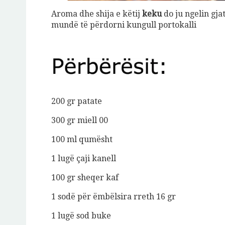
Aroma dhe shija e këtij
keku
do ju ngelin gj
mundë të përdorni kungull portokalli
200 gr patate
Jeto Da
300 gr miell 00
100 ml qumësht
A
1 lugë çaji kanell
100 gr sheqer kaf
1 sodë për ëmbëlsira rreth 16 gr
1 lug
ë
sod buke