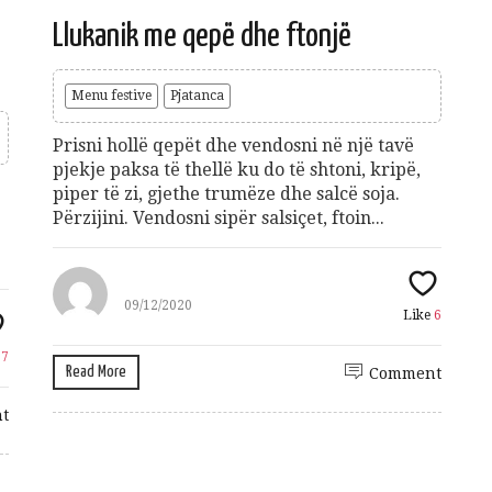
Gift Card 3 mujore per Patologji
Llukanik me qepë dhe ftonjë
70
€
Add to cart
Menu festive
Pjatanca
Prisni hollë qepët dhe vendosni në një tavë
pjekje paksa të thellë ku do të shtoni, kripë,
e
piper të zi, gjethe trumëze dhe salcë soja.
Përzijini. Vendosni sipër salsiçet, ftoin...
shuro Ushqehu
10
€
dd to cart
09/12/2020
Like
6
e
7
Read More
Comment
t