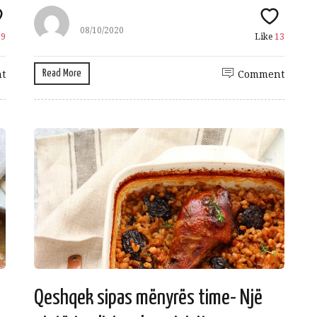
08/10/2020
e
9
Like
13
Read More
t
Comment
Qeshqek sipas mënyrës time- Një