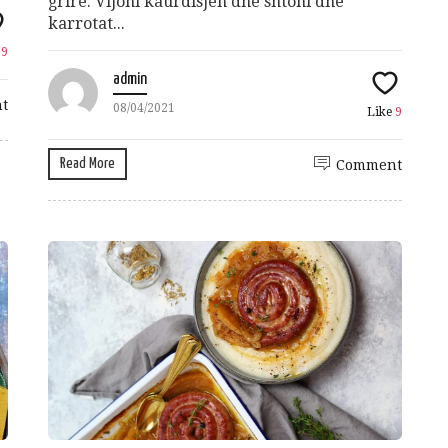
grirë. Vijoni kaurdisjen dhe shtoni dhe
karrotat...
e
9
admin
t
08/04/2021
Like
9
Read More
Comment