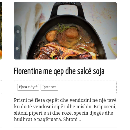
Fiorentina me qep dhe salcë soja
Pjata e dytë
Pjatanca
Prisni në fleta qepët dhe vendosini në një tavë
ku do të vendosni sipër dhe mishin. Kriposeni,
shtoni piperi e zi dhe rozë, specin djegës dhe
hudhrat e paqëruara. Shtoni...