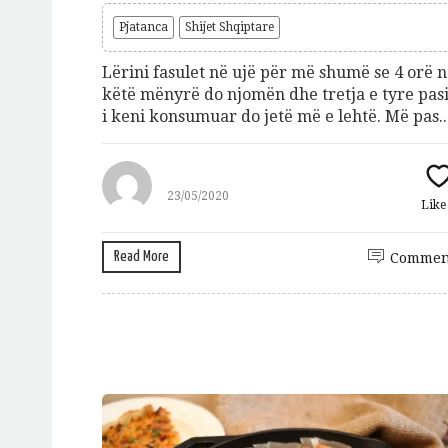
Pjatanca
Shijet Shqiptare
Lërini fasulet në ujë për më shumë se 4 orë 
këtë mënyrë do njomën dhe tretja e tyre pas
i keni konsumuar do jetë më e lehtë. Më pas..
23/05/2020
Lik
Read More
Commen