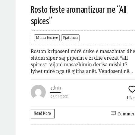
Rosto feste aromantizuar me “All
spices”
Menu festive
Pjatanca
Roston kriposeni mirë duke e masazhuar dh
shtoni sipër saj piperin e zi dhe erëzat “all
spices”. Vijoni masazhimin derisa mishi të
Jeto Da
lyhet mirë nga të gjitha anët. Vendoseni në...
A
admin
03/04/2021
Lik
Read More
Commen