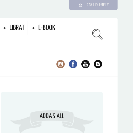
CART IS EMPTY
LIBRAT
E-BOOK
ADDA’S ALL