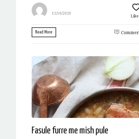
15/10/2020
Lik
Read More
Commen
Fasule furre me mish pule