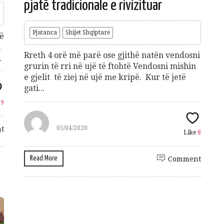
pjatë tradicionale e rivizituar
Pjatanca
Shijet Shqiptare
në
i
Rreth 4 orë më parë ose gjithë natën vendosni
.
grurin të rri në ujë të ftohtë Vendosni mishin
e gjelit të ziej në ujë me kripë. Kur të jetë
gati...
e
9
05/04/2020
t
Like
8
Read More
Comment