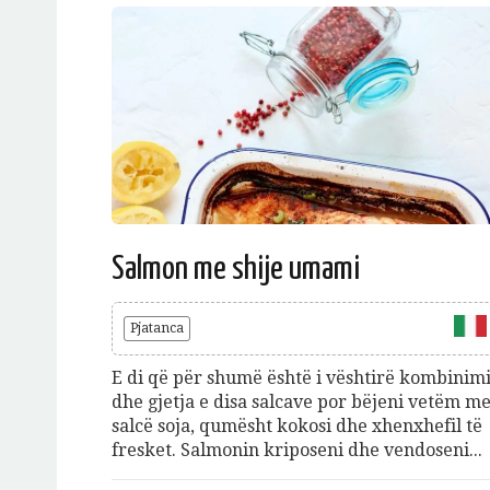
Salmon me shije umami
Pjatanca
E di që për shumë është i vështirë kombinim
dhe gjetja e disa salcave por bëjeni vetëm m
salcë soja, qumësht kokosi dhe xhenxhefil të
fresket. Salmonin kriposeni dhe vendoseni...