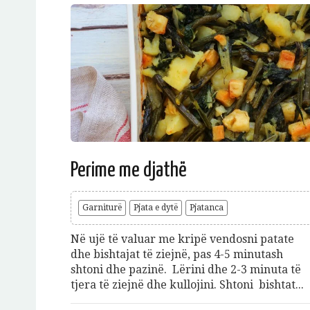
Perime me djathë
Garniturë
Pjata e dytë
Pjatanca
Në ujë të valuar me kripë vendosni patate
dhe bishtajat të ziejnë, pas 4-5 minutash
shtoni dhe pazinë. Lërini dhe 2-3 minuta të
tjera të ziejnë dhe kullojini. Shtoni bishtat...