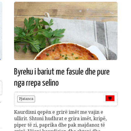
Byreku i bariut me fasule dhe pure
nga rrepa selino
Pjatanca
i
e
Kaurdisni qepën e grirë imët me vajin e
ullirit. Shtoni hudhrat e grira imët, kripë,
piper të zi, paprika dhe pak majdanoz të