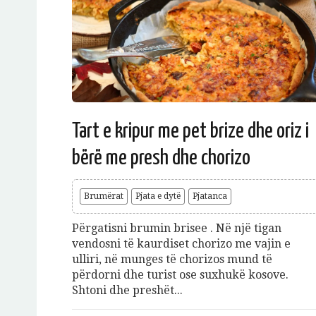
Tart e kripur me pet brize dhe oriz i
bërë me presh dhe chorizo
Brumërat
Pjata e dytë
Pjatanca
Përgatisni brumin brisee . Në një tigan
vendosni të kaurdiset chorizo me vajin e
ulliri, në munges të chorizos mund të
përdorni dhe turist ose suxhukë kosove.
Shtoni dhe preshët...