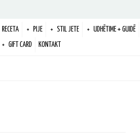
RECETA
PIJE
STIL JETE
UDHËTIME + GUIDË
GIFT CARD
KONTAKT