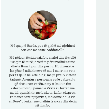
Më quajnë Uarda, por të gjithë më njohin si
Ada ose më saktë “
Adda’s All
”.
Më pëlqen të shkruaj, fotografoj dhe të sjellë
ushqim të mirë jo vetëm për tavolinën time
dhe të ftuarit por dhe për ju. Horizontet e
largëta të udhëtimeve të mia i marr me vete
për t’i sjellë në këtë blog, me ju prej 5 vjetësh
tashmë. Aventura personale e një vajze si ju
që dashuron verën, Kitty-n (mikun tim
katërputrosh), pemën e Viti të ri, tortën me
mollë, qumështin me biskota, kafen ekspres,
romanet rozë njujorkez, melodinë e “La vie
en Rose” , bukën me djathin francez dhe detin
në dimër.