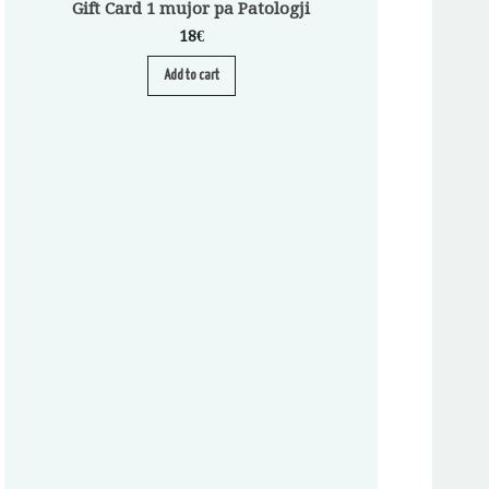
Gift Card 1 mujor pa Patologji
18
€
Add to cart
Abonim për Pa
A
S