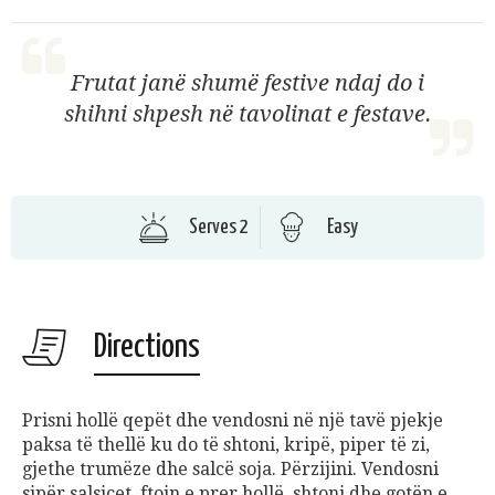
Frutat janë shumë festive ndaj do i
shihni shpesh në tavolinat e festave.
Serves 2
Easy
Directions
Prisni hollë qepët dhe vendosni në një tavë pjekje
paksa të thellë ku do të shtoni, kripë, piper të zi,
gjethe trumëze dhe salcë soja. Përzijini. Vendosni
sipër salsiçet, ftoin e prer hollë, shtoni dhe gotën e