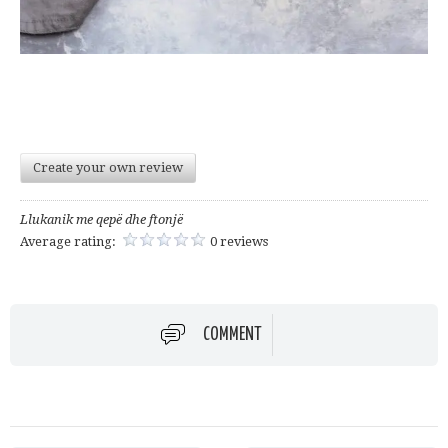
Create your own review
Llukanik me qepë dhe ftonjë
Average rating:
0 reviews
COMMENT