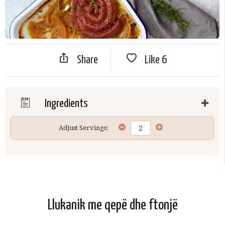
Share
Like
6
Ingredients
Adjust Servings:
Llukanik me qepë dhe ftonjë