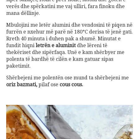
verës dhe spërkatini me vaj ulliri, fara finoku dhe
mana dëllinje.
Mbulojini me letër alumini dhe vendosini të piqen në
furrën e nxehur më parë në 180°C derisa të jenë gati.
Rreth 40 minuta i duhen pak a shumë. Minutat e
fundit hiqni
letrën e aluminit
dhe lëreni të
thekëriset dhe sipërfaqa. Unë e kam shërbyer me
polenta të bardhë të cilën e kam gatuar sipas
paketimit.
Shërbejeni me polentën ose mund ta shërbejeni me
oriz bazmati,
pilaf ose
cous cous.