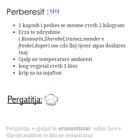
1 kaposh i peshes se mesme rreth 2 kilogram
Erza te ndryshme
(
Rosmarin,Sherebel,trumez,mender e
fresket,koper
) ose cdo lloj tjeter sipas deshires
tuaj
Gjalp ne temperature ambienti
leng vegjetal rreth 1 liter
krip sa na mjafton
Pergatitja e gjalpit te
aromantizuar
eshte fare e
thjesht,mjafton te lini ne temparatur