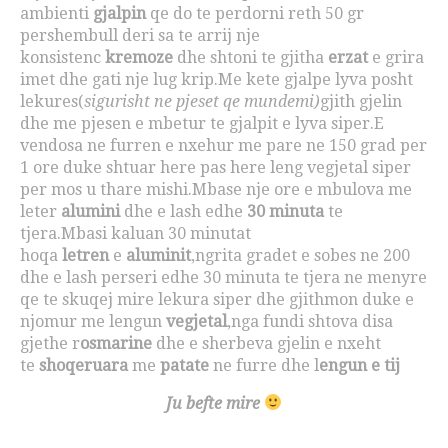
ambienti
gjalpin
qe do te perdorni reth 50 gr
pershembull deri sa te arrij nje
konsistenc
kremoze
dhe shtoni te gjitha
erzat
e grira
imet dhe gati nje lug krip.Me kete gjalpe lyva posht
lekures(
sigurisht ne pjeset qe mundemi)
gjith gjelin
dhe me pjesen e mbetur te gjalpit e lyva siper.E
vendosa ne furren e nxehur me pare ne 150 grad per
1 ore duke shtuar here pas here leng vegjetal siper
per mos u thare mishi.Mbase nje ore e mbulova me
leter
alumini
dhe e lash edhe
30 minuta
te
tjera.Mbasi kaluan 30 minutat
hoqa
letren
e
aluminit
,ngrita gradet e sobes ne 200
dhe e lash perseri edhe 30 minuta te tjera ne menyre
qe te skuqej mire lekura siper dhe gjithmon duke e
njomur me lengun
vegjetal
,nga fundi shtova disa
gjethe r
osmarine
dhe e sherbeva gjelin e nxeht
te
shoqeruara
me
patate
ne furre dhe l
engun e tij
Ju befte mire