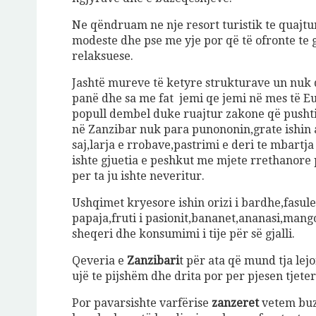
Ne qëndruam ne nje resort turistik te quajt
modeste dhe pse me yje por që të ofronte te 
relaksuese.
Jashtë mureve të ketyre strukturave un nuk di
panë dhe sa me fat jemi qe jemi në mes të E
popull dembel duke ruajtur zakone që pushti
në Zanzibar nuk para punononin,grate ishin a
saj,larja e rrobave,pastrimi e deri te mbartj
ishte gjuetia e peshkut me mjete rrethanore 
per ta ju ishte neveritur.
Ushqimet kryesore ishin orizi i bardhe,fasul
papaja,fruti i pasionit,bananet,ananasi,man
sheqeri dhe konsumimi i tije për së gjalli.
Qeveria e
Zanzibari
t për ata që mund tja le
ujë te pijshëm dhe drita por per pjesen tjeter
Por pavarsishte varfërise
zanzeret
vetem buz