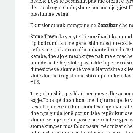
beache boys të besdisnin pak me oferat e tyre
deri te drogat e ndryshme por me nje gjest
H
plazhin në vetmi.
Ekursionet nuk mungojne ne
Zanzibar
dhe ne
Stone Town
.kryeqyteti i zanzibarit ku mund 
tip bodrumi ku me pare ishin mbajture sklle
reth 5 metra katrore dhe mbante brenda 40 f
këmbe,dhe ajo e meshkujve pak me e madhe po
mundesia të beje foto pasi ishte teper errësi
dimesioneve shume të vogla.Natyrishte skllev
shiteshin në treg shumë shtrenjte duke u lavd
tillë.
Tregu i mishit , peshkut,perimeve dhe arom
asgjë.Fotot qe do shikoni me diçiturat qe do 
keshilloja nëse do kini mundësin që markaten
dhe nga guida jonë por un isha tepër kurioz
shumë se një meter pasi era e rënde e gjerav
stomakun,per mos folur pastaj për mizat dhe
mbrapsh dhe nje pjes të fotove i ka bere i fej