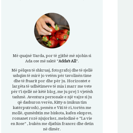
Më quajnë Uarda, por të gjithë më njohin si
Ada ose më saktë “
Adda’s All
”.
Më pëlqen të shkruaj, fotografoj dhe të sjellë
ushqim të mirë jo vetëm për tavolinën time
dhe të ftuarit por dhe për ju. Horizontet e
largëta të udhëtimeve të mia i marr me vete
për t’i sjellë në këtë blog, me ju prej 5 vjetësh
tashmë. Aventura personale e një vajze si ju
që dashuron verën, Kitty-n (mikun tim
katërputrosh), pemën e Viti të ri, tortën me
mollë, qumështin me biskota, kafen ekspres,
romanet rozë njujorkez, melodinë e “La vie
en Rose” , bukën me djathin francez dhe detin
në dimër.