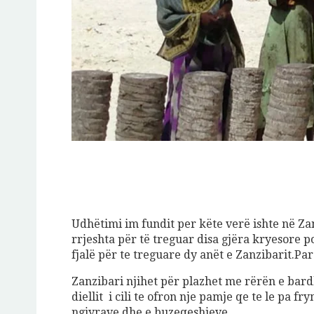
Udhëtimi im fundit per këte verë ishte në Za
rrjeshta për të treguar disa gjëra kryesore p
fjalë për te treguare dy anët e Zanzibarit.P
Zanzibari njihet për plazhet me rërën e bar
diellit i cili te ofron nje pamje qe te le pa f
ngjyrave dhe e buzeqeshjeve.