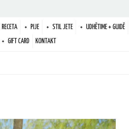
RECETA
PIJE
STIL JETE
UDHËTIME + GUIDË
GIFT CARD
KONTAKT