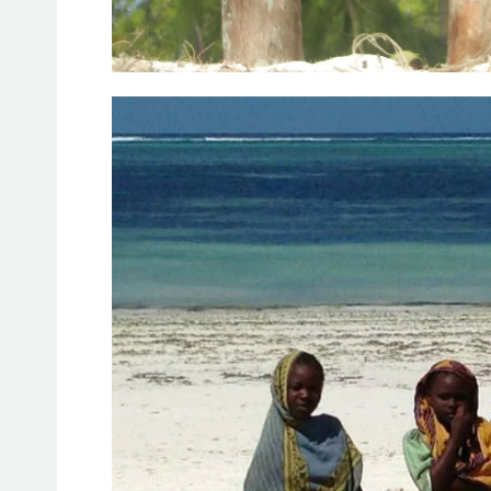
Gift Card 3
Jeto Dashuro Ushqehu
10
€
Add to cart