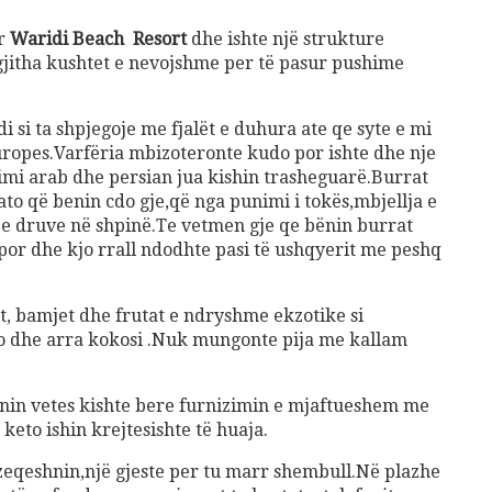
ur
Waridi Beach Resort
dhe ishte një strukture
gjitha kushtet e nevojshme per të pasur pushime
 si ta shpjegoje me fjalët e duhura ate qe syte e mi
uropes.Varfëria mbizoteronte kudo por ishte dhe nje
mi arab dhe persian jua kishin trasheguarë.Burrat
to që benin cdo gje,që nga punimi i tokës,mbjellja e
a e druve në shpinë.Te vetmen gje qe bënin burrat
por dhe kjo rrall ndodhte pasi të ushqyerit me peshq
et, bamjet dhe frutat e ndryshme ekzotike si
go dhe arra kokosi .Nuk mungonte pija me kallam
jonin vetes kishte bere furnizimin e mjaftueshem me
 keto ishin krejtesishte të huaja.
eqeshnin,një gjeste per tu marr shembull.Në plazhe