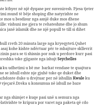
te kthyer në një dyqane per suveniresh. Pjesa tjeter
rimi mund të bëje shoping dhe natyrishte ne
uke mos u besdisur nga asnjë duke mos dhene
hille: vishuni me gjera te rehateshme dhe jo shum
a janë islamik dhe ne një popull te till si dihet
shull rreth 20 minuta large nga kryeqyteti.Quhet
i asaj kohe kishte ndërtuar për te mbajture skllevrit
inin para se ti shisnin por nuk u perdore kurr pasi
 breshka toke gjigante nga ishujt
Seychelles
u
ku udhetimi u bë me barkat vendase te quajtura
me se ishull eshte nje gjuhë toke qe duket dhe
azhdonte duke u drejtuar per në ishullin
Kwale
ku
0 vjeçarë.Dreka u konsumua në ishull ne baze
ar nga shimjet e kuqe pasi unë u semura nga
ativishte te kripura por varet nga paketa që cdo