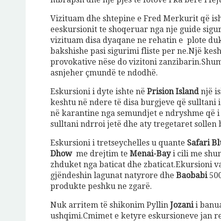
Vizituam dhe shtepine e Fred Merkurit që ish
eeskursionit te shoqeruar nga nje guide sigu
vizituam disa dyaqane ne rehatin e plote d
bakshishe pasi sigurimi fliste per ne.Një kes
provokative nëse do vizitoni zanzibarin.Shumic
asnjeher çmundë te ndodhë.
Eskursioni i dyte ishte në
Prision Island
një i
keshtu në ndere të disa burgjeve që sulltani 
në karantine nga semundjet e ndryshme që i z
sulltani ndrroi jetë dhe aty tregetaret sollen
Eskursioni i tretseychelles u quante
Safari Bl
Dhow
me drejtim te
Menai-Bay
i cili me shu
zhduket nga baticat dhe zbaticat.Ekursioni v
gjëndeshin lagunat natyrore dhe
Baobabi
50
produkte peshku ne zgarë.
Nuk arritem të shikonim Pyllin
Jozani
i banu
ushqimi.Cmimet e ketyre eskursioneve jan rel