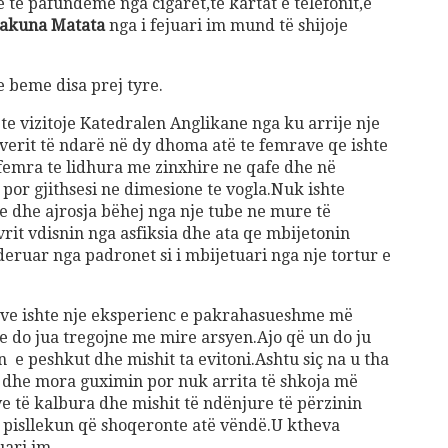
 të pafundeme nga cigaret,te kartat e telefonit,e
akuna Matata
nga i fejuari im mund të shijoje
 beme disa prej tyre.
te vizitoje Katedralen Anglikane nga ku arrije nje
verit të ndarë në dy dhoma atë te femrave qe ishte
emra te lidhura me zinxhire ne qafe dhe në
r gjithsesi ne dimesione te vogla.Nuk ishte
re dhe ajrosja bëhej nga nje tube ne mure të
rit vdisnin nga asfiksia dhe ata qe mbijetonin
eruar nga padronet si i mbijetuari nga nje tortur e
ave ishte nje eksperienc e pakrahasueshme më
ve do jua tregojne me mire arsyen.Ajo që un do ju
 e peshkut dhe mishit ta evitoni.Ashtu siç na u tha
e dhe mora guximin por nuk arrita të shkoja më
e të kalbura dhe mishit të ndënjure të përzinin
 pisllekun që shoqeronte atë vëndë.U ktheva
uari im.