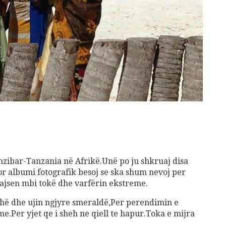
nzibar-Tanzania në Afrikë.Unë po ju shkruaj disa
or albumi fotografik besoj se ska shum nevoj per
arajsen mbi tokë dhe varfërin ekstreme.
dhë dhe ujin ngjyre smeraldë,Per perendimin e
ryme.Per yjet qe i sheh ne qiell te hapur.Toka e mijra