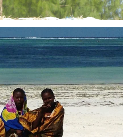
 mujore per Patologji
Gift Card 1 mujor pa Patologji
70
€
18
€
Add to cart
Add to cart