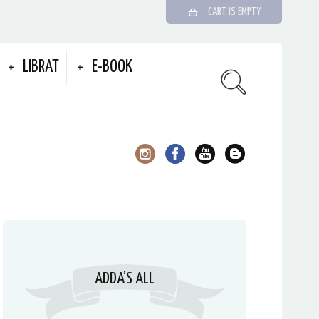
CART IS EMPTY
LIBRAT
E-BOOK
ADDA’S ALL