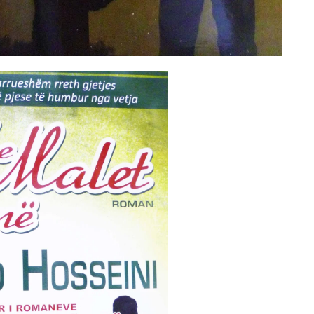
Gift Card 3 mujore per Patologji
70
€
Add to cart
shuro Ushqehu
10
€
dd to cart