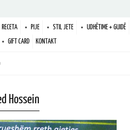
RECETA
PIJE
STIL JETE
UDHËTIME + GUIDË
GIFT CARD
KONTAKT
n
ed Hossein