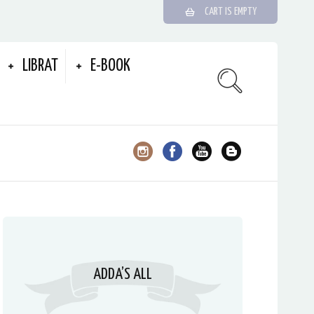
CART IS EMPTY
LIBRAT
E-BOOK
ADDA’S ALL