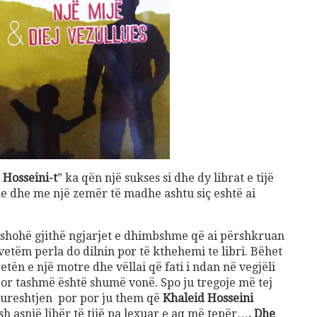
 Hosseini-t
” ka qën një sukses si dhe dy librat e tijë
 dhe me një zemër të madhe ashtu siç eshtë ai
ij shohë gjithë ngjarjet e dhimbshme që ai përshkruan
etëm perla do dilnin por të kthehemi te libri. Bëhet
etën e një motre dhe vëllai që fati i ndan në vegjëli
or tashmë është shumë vonë. Spo ju tregoje më tej
 kureshtjen por por ju them që
Khaleid Hosseini
h asnjë libër të tijë pa lexuar e aq më tepër…
. Dhe