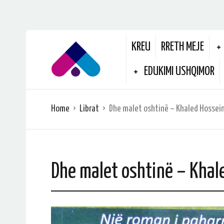
KREU
RRETH MEJE
EDUKIMI USHQIMOR
Home
Librat
Dhe malet oshtinë – Khaled Hossei
Dhe malet oshtinë – Khal