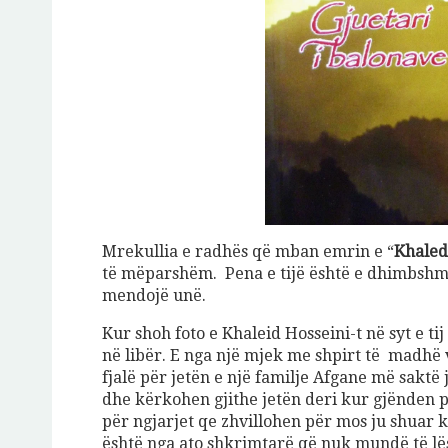
Mrekullia e radhës që mban emrin e “
Khaled
të mëparshëm. Pena e tijë është e dhimbshme
mendojë unë.
Kur shoh foto e Khaleid Hosseini-t në syt e t
në libër. E nga një mjek me shpirt të madhë v
fjalë për jetën e një familje Afgane më saktë j
dhe kërkohen gjithe jetën deri kur gjënden p
për ngjarjet qe zhvillohen për mos ju shuar
është nga ato shkrimtarë që nuk mundë të lës