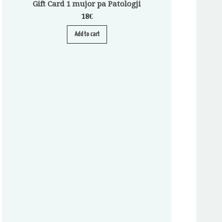
Gift Card 1 mujor pa Patologji
18
€
Add to cart
Abonim për Pa
A
S