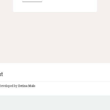
kt
& Developed by
Detina Malo