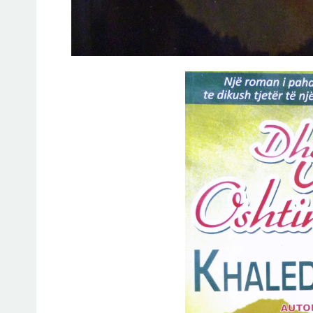
Jeto Da
A