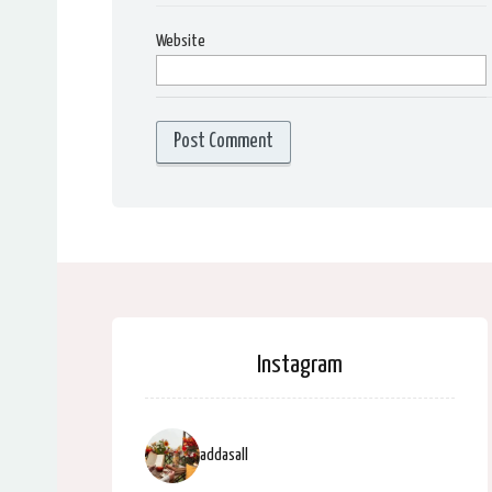
Website
Instagram
addasall