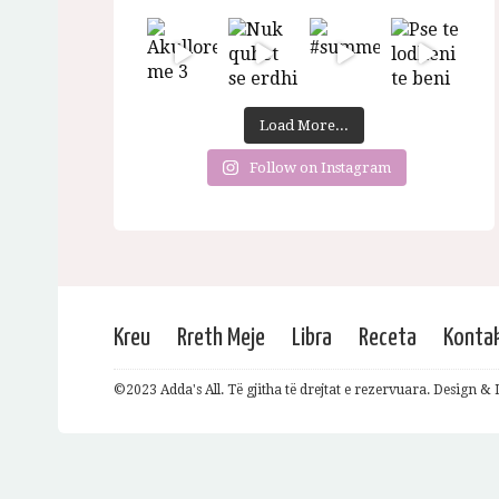
Load More...
Follow on Instagram
Kreu
Rreth Meje
Libra
Receta
Konta
©2023 Adda's All. Të gjitha të drejtat e rezervuara. Design 