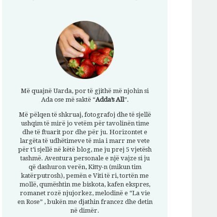
Më quajnë Uarda, por të gjithë më njohin si
Ada ose më saktë “
Adda’s All
”.
Më pëlqen të shkruaj, fotografoj dhe të sjellë
ushqim të mirë jo vetëm për tavolinën time
dhe të ftuarit por dhe për ju. Horizontet e
largëta të udhëtimeve të mia i marr me vete
për t’i sjellë në këtë blog, me ju prej 5 vjetësh
tashmë. Aventura personale e një vajze si ju
që dashuron verën, Kitty-n (mikun tim
katërputrosh), pemën e Viti të ri, tortën me
mollë, qumështin me biskota, kafen ekspres,
romanet rozë njujorkez, melodinë e “La vie
en Rose” , bukën me djathin francez dhe detin
në dimër.