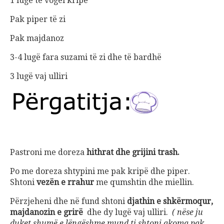
1 lugë të vogël kripë
Pak piper të zi
Pak majdanoz
3-4 lugë fara suzami të zi dhe të bardhë
3 lugë vaj ulliri
Pastroni me doreza
hithrat dhe grijini trash.
Po me doreza shtypini me pak kripë dhe piper.
Shtoni
vezën e rrahur
me qumshtin dhe miellin.
Përzjeheni dhe në fund shtoni
djathin e shkërmoqur,
majdanozin e grirë
dhe dy lugë vaj ulliri.
( nëse ju
duket shumë e lëngëshme mund ti shtoni akoma pak