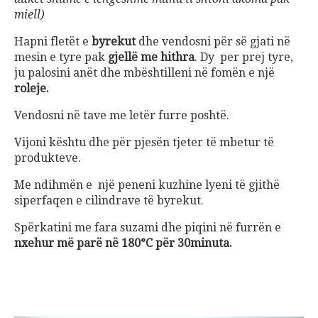
miell)
Hapni fletët e
byrekut
dhe vendosni për së gjati në
mesin e tyre pak
gjellë me hithra
. Dy per prej tyre,
ju palosini anët dhe mbështilleni në fomën e një
roleje.
Vendosni në tave me letër furre poshtë.
Vijoni kështu dhe për pjesën tjeter të mbetur të
produkteve.
Me ndihmën e një peneni kuzhine lyeni të gjithë
siperfaqen e cilindrave të byrekut.
Spërkatini me fara suzami dhe piqini në furrën e
nxehur më parë në 180°C për 30minuta.