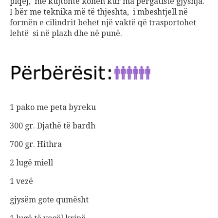
piqej, me kujtonte kohën kur ma përgatiste gjyshja.
I bër me teknika më të thjeshta, i mbeshtjell në
formën e cilindrit behet një vaktë që trasportohet
lehtë si në plazh dhe në punë.
1 pako me peta byreku
300 gr. Djathë të bardh
700 gr. Hithra
2 lugë miell
1 vezë
gjysëm gote qumësht