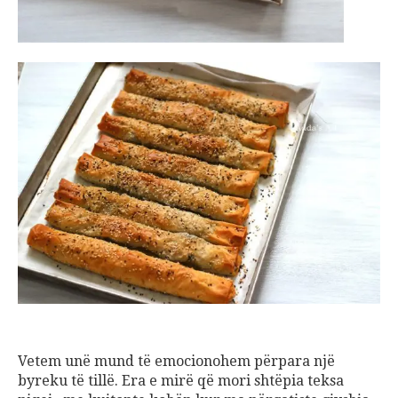
Vetem unë mund të emocionohem përpara një
byreku të tillë. Era e mirë që mori shtëpia teksa