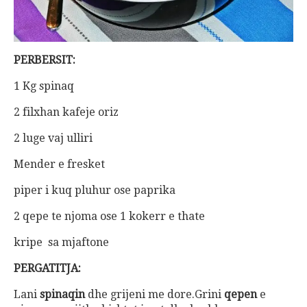
PERBERSIT:
1 Kg spinaq
2 filxhan kafeje oriz
2 luge vaj ulliri
Mender e fresket
piper i kuq pluhur ose paprika
2 qepe te njoma ose 1 kokerr e thate
kripe sa mjaftone
PERGATITJA:
Lani
spinaqin
dhe grijeni me dore.Grini
qepen
e