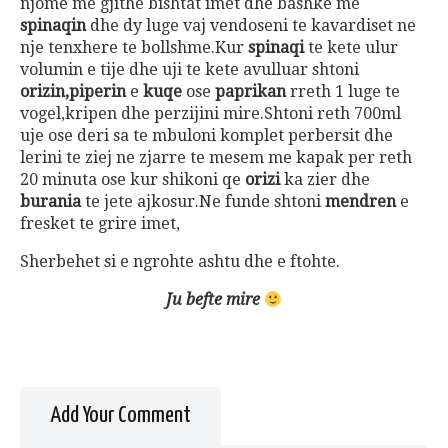
njome me gjithe bishtat imet dhe bashke me
spinaqin
dhe dy luge vaj vendoseni te kavardiset ne
nje tenxhere te bollshme.Kur
spinaqi
te kete ulur
volumin e tije dhe uji te kete avulluar shtoni
orizin,piperin
e
kuqe
ose
paprikan
rreth 1 luge te
vogel,kripen dhe perzijini mire.Shtoni reth 700ml
uje ose deri sa te mbuloni komplet perbersit dhe
lerini te ziej ne zjarre te mesem me kapak per reth
20 minuta ose kur shikoni qe
orizi
ka zier dhe
burania
te jete ajkosur.Ne funde shtoni
mendren
e
fresket te grire imet,
Sherbehet si e ngrohte ashtu dhe e ftohte.
Ju befte mire
Add Your Comment