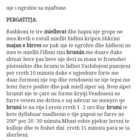
uje i ngrohte sa mjaftone.
PERGATITJA:
Bashkoni te tre
miellerat
dhe hapni nje grope ne
mes.Rreth e rotull miellit hidhni kripen.Shkrini
majan e birres
ne pak uje te ngrohte dhe hidheni ne
mes te miellit.Filloni zini
brumin
me duare duke
shtuar here pas here uje deri sa masa te fromohet
plotesishte dhe brumi te lidhet.Vazhdojeni punojeni
per rreth 10 minuta duke e ngjeshure forte me
duar.Formoni nje top dhe vendoseni ne nje tepsi me
leter furre poshte dhe pak miell siper saj..Beni siper
brumit nje te çare ne forme kryqi.Vendoseni ne
furre vetem me driten e saj ndezur ne menyre qe
brumi
te na vije.Lereni rreth 1 -2 ore.Kur
brumi
te
kete dyfishuar madhesin e tije piqeni ne furre ne
200° per 20 -30 minuta.Mbasi eshte pjekur lereni te
kulloje dhe te ftohet disi rreth 15 minuta para se ta
sherbeni.