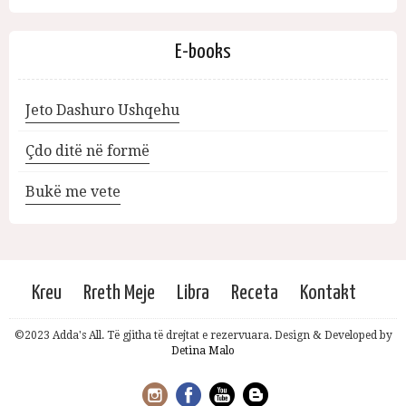
E-books
Jeto Dashuro Ushqehu
Çdo ditë në formë
Bukë me vete
Kreu
Rreth Meje
Libra
Receta
Kontakt
©2023 Adda's All. Të gjitha të drejtat e rezervuara. Design & Developed by
Detina Malo