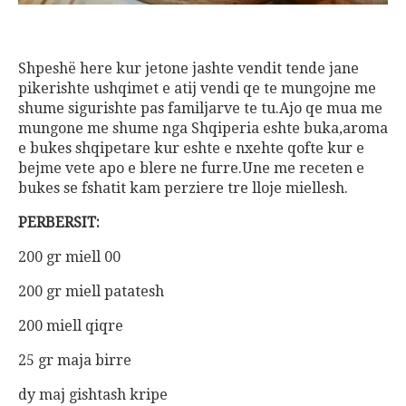
Shpeshë here kur jetone jashte vendit tende jane
pikerishte ushqimet e atij vendi qe te mungojne me
shume sigurishte pas familjarve te tu.Ajo qe mua me
mungone me shume nga Shqiperia eshte buka,aroma
e bukes shqipetare kur eshte e nxehte qofte kur e
bejme vete apo e blere ne furre.Une me receten e
bukes se fshatit kam perziere tre lloje miellesh.
PERBERSIT:
200 gr miell 00
200 gr miell patatesh
200 miell qiqre
25 gr maja birre
dy maj gishtash kripe