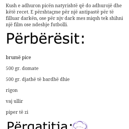
Kush e adhuron picën natyrishtë që do adhurojë dhe
këtë recet. E përshtaçme për një antipastë për të
filluar darkën, ose për njv dark mes miqsh tek shihni
një film ose ndeshje futbolli.
brumë pice
500 gr. domate
500 gr. djathë të bardhë dhie
rigon
vaj ullir
piper të zi