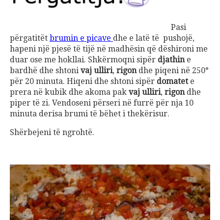
Pasi
përgatitët
brumin e picave
dhe e latë të pushojë,
hapeni një pjesë të tijë në madhësin që dëshironi me
duar ose me hokllai. Shkërmoqni sipër
djathin
e
bardhë dhe shtoni
vaj ulliri
,
rigon
dhe piqeni në 250°
për 20 minuta. Hiqeni dhe shtoni sipër
domatet
e
prera në kubik dhe akoma pak
vaj ulliri
,
rigon
dhe
piper të zi. Vendoseni përseri në furrë për nja 10
minuta derisa brumi të bëhet i thekërisur.
Shërbejeni të ngrohtë.