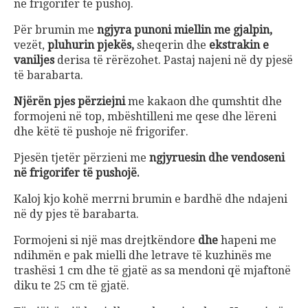
në frigorifer të pushoj.
Për brumin me
ngjyra punoni
miellin me gjalpin,
vezët,
pluhurin pjekës,
sheqerin dhe
ekstrakin e
vaniljes
derisa të rërëzohet. Pastaj najeni në dy pjesë
të barabarta.
Njërën pjes përziejni
me kakaon dhe qumshtit dhe
formojeni në top, mbështilleni me qese dhe lëreni
dhe këtë të pushoje në frigorifer.
Pjesën tjetër përzieni me
ngjyruesin dhe vendoseni
në frigorifer të pushojë.
Kaloj kjo kohë merrni brumin e bardhë dhe ndajeni
në dy pjes të barabarta.
Formojeni si një mas drejtkëndore
dhe
hapeni me
ndihmën e pak mielli dhe letrave të kuzhinës me
trashësi 1 cm dhe të gjatë as sa mendoni që mjaftonë
diku te 25 cm të gjatë.