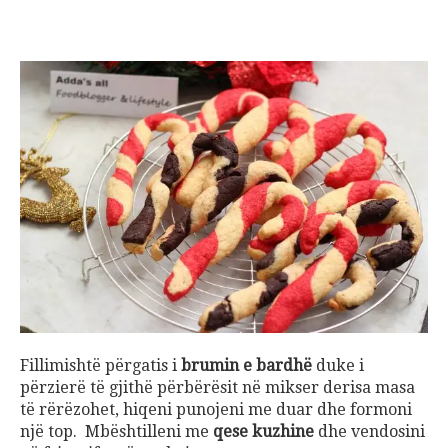
Fillimishtë përgatis i
brumin e bardhë
duke i
përzierë të gjithë përbërësit në mikser derisa masa
të rërëzohet, hiqeni punojeni me duar dhe formoni
një top. Mbështilleni me
qese kuzhine
dhe vendosini