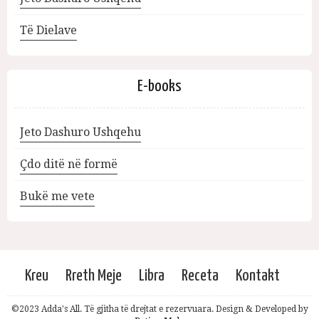
Të Dielave
E-books
Jeto Dashuro Ushqehu
Çdo ditë në formë
Bukë me vete
Kreu
Rreth Meje
Libra
Receta
Kontakt
©2023 Adda's All. Të gjitha të drejtat e rezervuara. Design & Developed by