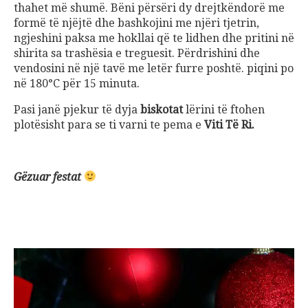
thahet më shumë. Bëni përsëri dy drejtkëndorë me
formë të njëjtë dhe bashkojini me njëri tjetrin,
ngjeshini paksa me hokllai që te lidhen dhe pritini në
shirita sa trashësia e treguesit. Përdrishini dhe
vendosini në një tavë me letër furre poshtë. piqini po
në 180°C për 15 minuta.
Pasi janë pjekur të dyja
biskotat
lërini të ftohen
plotësisht para se ti varni te pema e
Viti Të Ri.
Gëzuar festat