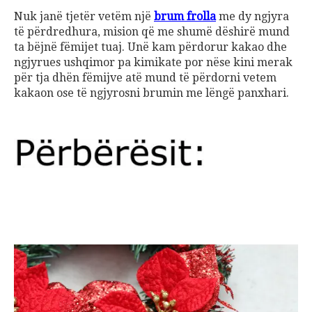
Nuk janë tjetër vetëm një
brum frolla
me dy ngjyra
të përdredhura, mision që me shumë dëshirë mund
ta bëjnë fëmijet tuaj. Unë kam përdorur kakao dhe
ngjyrues ushqimor pa kimikate por nëse kini merak
për tja dhën fëmijve atë mund të përdorni vetem
kakaon ose të ngjyrosni brumin me lëngë panxhari.