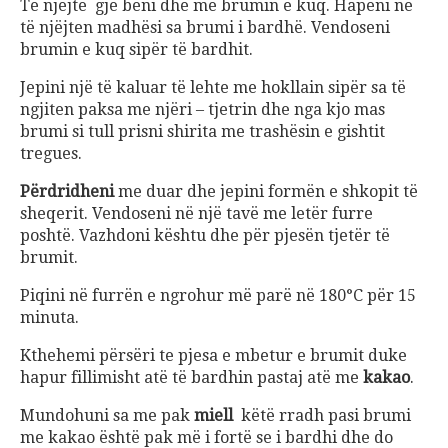
Të njëjtë gjë beni dhe me brumin e kuq. Hapeni në
të njëjten madhësi sa brumi i bardhë. Vendoseni
brumin e kuq sipër të bardhit.
Jepini një të kaluar të lehte me hokllain sipër sa të
ngjiten paksa me njëri – tjetrin dhe nga kjo mas
brumi si tull prisni shirita me trashësin e gishtit
tregues.
Përdridheni
me duar dhe jepini formën e shkopit të
sheqerit. Vendoseni në një tavë me letër furre
poshtë. Vazhdoni kështu dhe për pjesën tjetër të
brumit.
Piqini në furrën e ngrohur më parë në 180°C për 15
minuta.
Kthehemi përsëri te pjesa e mbetur e brumit duke
hapur fillimisht atë të bardhin pastaj atë me
kakao
.
Mundohuni sa me pak
miell
këtë rradh pasi brumi
me kakao është pak më i fortë se i bardhi dhe do