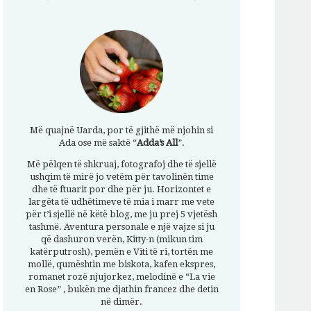
Më quajnë Uarda, por të gjithë më njohin si
Ada ose më saktë “
Adda’s All
”.
Më pëlqen të shkruaj, fotografoj dhe të sjellë
ushqim të mirë jo vetëm për tavolinën time
dhe të ftuarit por dhe për ju. Horizontet e
largëta të udhëtimeve të mia i marr me vete
për t’i sjellë në këtë blog, me ju prej 5 vjetësh
tashmë. Aventura personale e një vajze si ju
që dashuron verën, Kitty-n (mikun tim
katërputrosh), pemën e Viti të ri, tortën me
mollë, qumështin me biskota, kafen ekspres,
romanet rozë njujorkez, melodinë e “La vie
en Rose” , bukën me djathin francez dhe detin
në dimër.