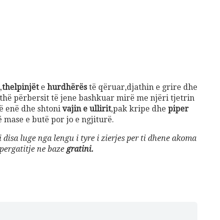
,
thelpinjët
e
hurdhërës
të qëruar,djathin e grire dhe
jithë përbersit të jene bashkuar mirë me njëri tjetrin
jë enë dhe shtoni
vajin e ullirit
,pak kripe dhe
piper
ë mase e butë por jo e ngjiturë.
isa luge nga lengu i tyre i zierjes per ti dhene akoma
pergatitje ne baze
gratini.