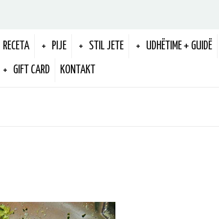
RECETA
PIJE
STIL JETE
UDHËTIME + GUIDË
GIFT CARD
KONTAKT