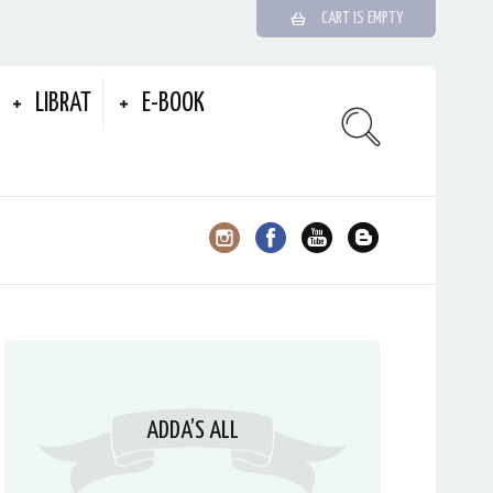
CART IS EMPTY
LIBRAT
E-BOOK
ADDA’S ALL