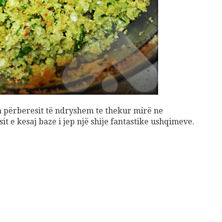
Gift Card 3 mujore per Patologji
70
€
Add to cart
shuro Ushqehu
 përberesit të ndryshem te thekur mirë ne
10
€
t e kesaj baze i jep një shije fantastike ushqimeve.
dd to cart