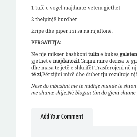
1 tufë e vogel majdanoz vetem gjethet
2 thelpinjë hurdhër
kripë dhe piper i zi sa na mjaftonë.
PERGATITJA:
Ne nje mikser bashkoni
tulin
e bukes,
galeten
gjethet e
majdanozit
.Grijini mire derisa të g
dhe masa te jetë e shkrifët.Trasferojeni në n
të zi
,Përzijini mirë dhe duhet tju rezultoje nj
Nese do mbushni me te midhje munde te shtoni d
me shume shije.N
ë
blogun tim do gjeni shume 
Add Your Comment