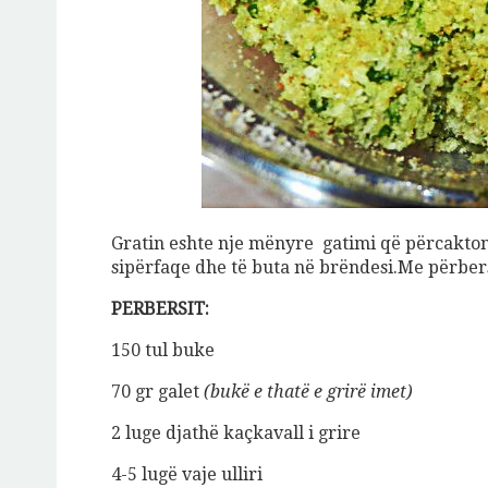
Jeto Da
Gratin eshte nje mënyre gatimi që përcakton
sipërfaqe dhe të buta në brëndesi.Me përbersi
A
PERBERSIT:
150 tul buke
70 gr galet
(bukë e thatë e grirë imet)
2 luge djathë kaçkavall i grire
4-5 lugë vaje ulliri