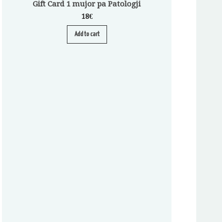
Gift Card 1 mujor pa Patologji
18
€
Add to cart
Abonim për Pa
A
S