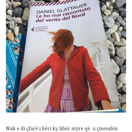
Nuk e di çfarë i bëri ky libër atyre që u çmendën