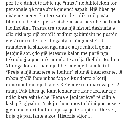
për te e duhet të ishte një “must” në biblotekën ton
personale që mua s’më çmendi aspak. Një libër që
niste në mënyrë interesante deri diku që pastaj
fillonte u bënte i përsëritshëm, acarues dhe në fundë
i lodhshëm. Trama trajtonte një histori dashurie e
cila nisi nga një email i ardhur gabimisht në postën
elektronike të njërit nga dy protagonistët. U
mundova ta shikoja nga ana e atij realiteti që ne
jetojmë sot, çdo gjë jetësore kalon më parë nga
teknologjia por nuk munda të arrija thelbin. Rudina
Xhunga ka shkruan një libër me një tram të till
“Preja e një martese të lodhur” shumë interesantë, të
mban gjallë faqe mbas faqe e kundërta e këtij
mbarohet me një frymë. Këtë mezi e mbarova për 2
muaj. Pak libra që kam lexuar më kanë lodhur një
ndër këta është dhe “Pema e Jeniçerëve” të cilin e
lash përgjysëm. Nuk ju them mos ta blini por nëse e
gjeni me ofert hidhini një sy që të kuptoni dhe vet,
buja që pati ishte e kot. Historia vijon…