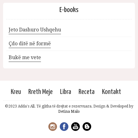
E-books
Jeto Dashuro Ushqehu
Çdo ditë në formë
Bukë me vete
Kreu
Rreth Meje
Libra
Receta
Kontakt
©2023 Adda's All. Të gjitha të drejtat e rezervuara. Design & Developed by
Detina Malo