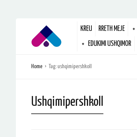
KREU
RRETH MEJE
EDUKIMI USHQIMOR
Home
Tag:
ushqimipershkoll
Ushqimipershkoll