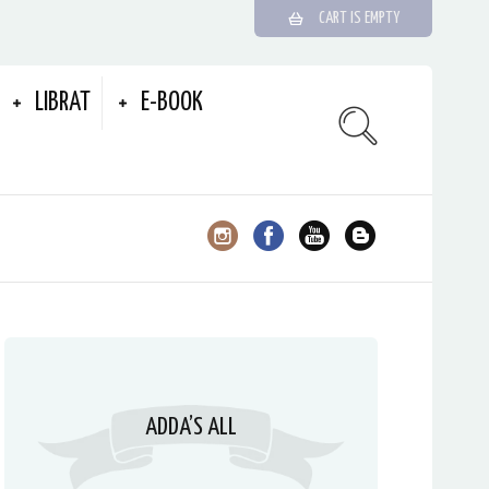
CART IS EMPTY
LIBRAT
E-BOOK
ADDA’S ALL