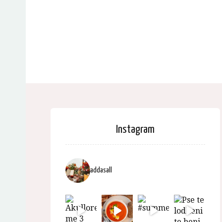
Instagram
addasall