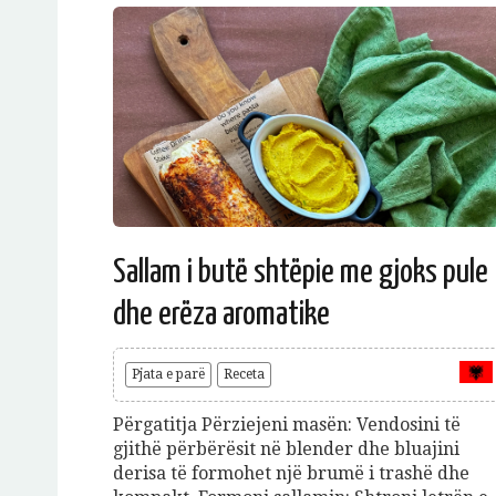
Sallam i butë shtëpie me gjoks pule
dhe erëza aromatike
Pjata e parë
Receta
Përgatitja Përziejeni masën: Vendosini të
gjithë përbërësit në blender dhe bluajini
derisa të formohet një brumë i trashë dhe