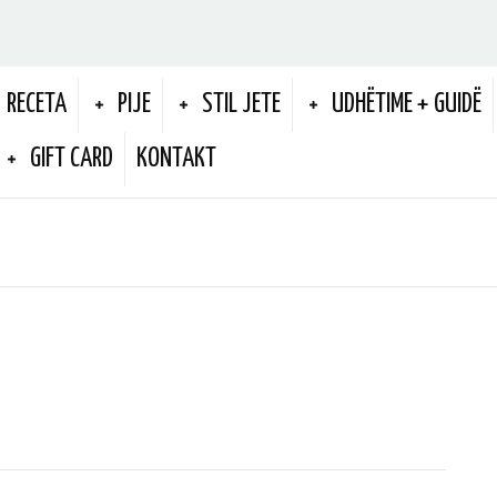
RECETA
PIJE
STIL JETE
UDHËTIME + GUIDË
GIFT CARD
KONTAKT