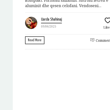
kompakt. Formoni sallamin: Shtroni letrën e
aluminit dhe qesen celofani. Vendoseni...
Uarda Shahinaj
09/06/2025
Lik
Read More
Commen