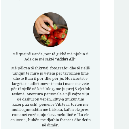
Më quajnë Uarda, por të gjithë më njohin si
Ada ose më saktë “
Adda’s All
”.
Më pëlqen të shkruaj, fotografoj dhe të sjellë
ushqim të mirë jo vetëm për tavolinën time
dhe të ftuarit por dhe për ju. Horizontet e
largëta të udhëtimeve të mia i marr me vete
për t’i sjellë në këtë blog, me ju prej 5 vjetësh
tashmë. Aventura personale e një vajze si ju
që dashuron verën, Kitty-n (mikun tim
katërputrosh), pemën e Viti të ri, tortën me
mollë, qumështin me biskota, kafen ekspres,
romanet rozë njujorkez, melodinë e “La vie
en Rose” , bukën me djathin francez dhe detin
në dimër.