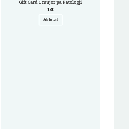
Gift Card 1 mujor pa Patologji
18
€
Add to cart
Abonim për Pa
A
S