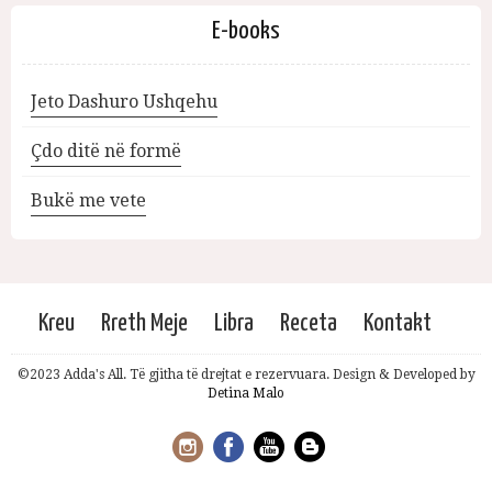
E-books
Jeto Dashuro Ushqehu
Çdo ditë në formë
Bukë me vete
Kreu
Rreth Meje
Libra
Receta
Kontakt
©2023 Adda's All. Të gjitha të drejtat e rezervuara. Design & Developed by
Detina Malo