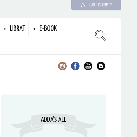
CART IS EMPTY
LIBRAT
E-BOOK
ADDA’S ALL