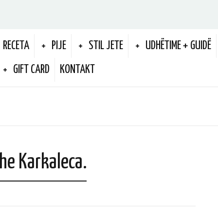
RECETA
PIJE
STIL JETE
UDHËTIME + GUIDË
GIFT CARD
KONTAKT
he Karkaleca.