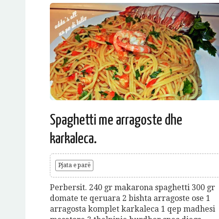
Spaghetti me arragoste dhe
karkaleca.
Pjata e parë
Perbersit. 240 gr makarona spaghetti 300 gr
domate te qeruara 2 bishta arragoste ose 1
arragosta komplet karkaleca 1 qep madhesi