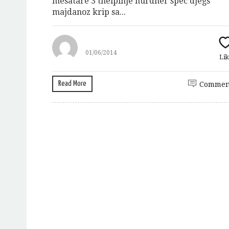
mesatare 3 thelpinje hurdher spec djegs
majdanoz krip sa...
01/06/2014
Lik
Read More
Commen