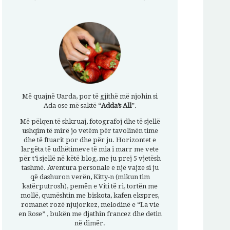
Më quajnë Uarda, por të gjithë më njohin si
Ada ose më saktë “
Adda’s All
”.
Më pëlqen të shkruaj, fotografoj dhe të sjellë
ushqim të mirë jo vetëm për tavolinën time
dhe të ftuarit por dhe për ju. Horizontet e
largëta të udhëtimeve të mia i marr me vete
për t’i sjellë në këtë blog, me ju prej 5 vjetësh
tashmë. Aventura personale e një vajze si ju
që dashuron verën, Kitty-n (mikun tim
katërputrosh), pemën e Viti të ri, tortën me
mollë, qumështin me biskota, kafen ekspres,
romanet rozë njujorkez, melodinë e “La vie
en Rose” , bukën me djathin francez dhe detin
në dimër.