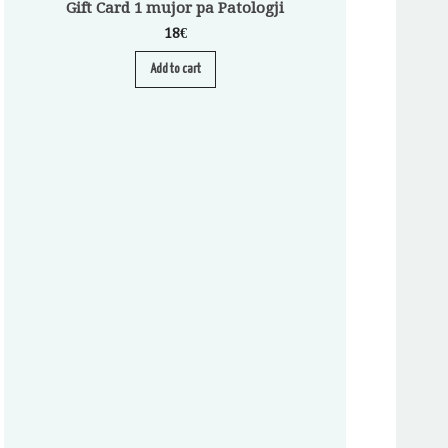
Gift Card 1 mujor pa Patologji
18
€
Add to cart
Abonim për Pa
A
S