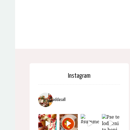
Instagram
addasall