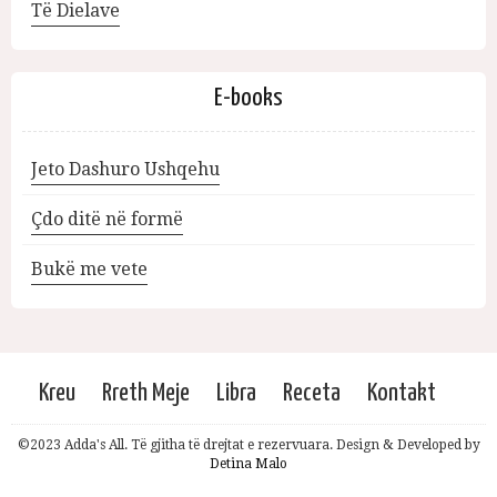
Të Dielave
E-books
Jeto Dashuro Ushqehu
Çdo ditë në formë
Bukë me vete
Kreu
Rreth Meje
Libra
Receta
Kontakt
©2023 Adda's All. Të gjitha të drejtat e rezervuara. Design & Developed by
Detina Malo