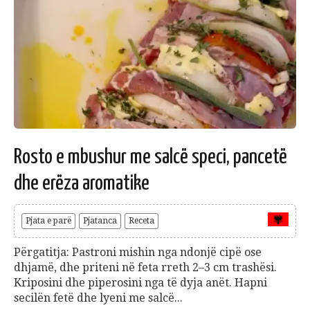
Rosto e mbushur me salcë speci, pancetë
dhe erëza aromatike
Pjata e parë
Pjatanca
Receta
Përgatitja: Pastroni mishin nga ndonjë cipë ose
dhjamë, dhe priteni në feta rreth 2–3 cm trashësi.
Kriposini dhe piperosini nga të dyja anët. Hapni
secilën fetë dhe lyeni me salcë...