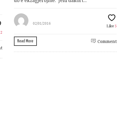
do e ekzagjerojmë. Jeni dakort...
02/01/2016
Like
5
e
2
Read More
Comment
t