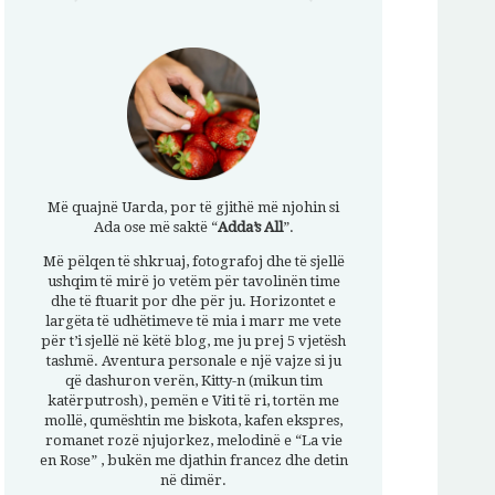
Më quajnë Uarda, por të gjithë më njohin si
Ada ose më saktë “
Adda’s All
”.
Më pëlqen të shkruaj, fotografoj dhe të sjellë
ushqim të mirë jo vetëm për tavolinën time
dhe të ftuarit por dhe për ju. Horizontet e
largëta të udhëtimeve të mia i marr me vete
për t’i sjellë në këtë blog, me ju prej 5 vjetësh
tashmë. Aventura personale e një vajze si ju
që dashuron verën, Kitty-n (mikun tim
katërputrosh), pemën e Viti të ri, tortën me
mollë, qumështin me biskota, kafen ekspres,
romanet rozë njujorkez, melodinë e “La vie
en Rose” , bukën me djathin francez dhe detin
në dimër.