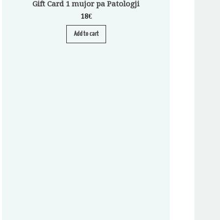
Gift Card 1 mujor pa Patologji
18
€
Add to cart
Abonim për Pa
A
S