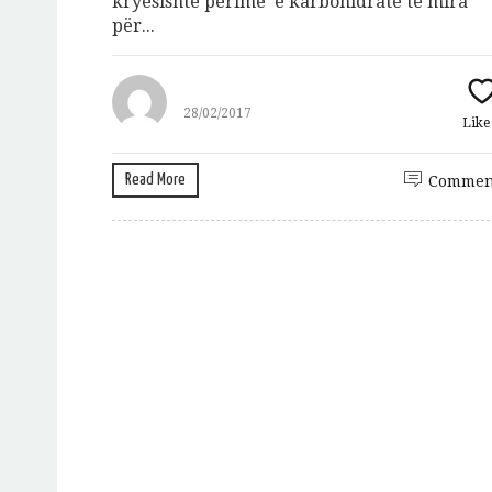
kryesishte perime e karbohidrate të mira
për...
28/02/2017
Lik
Read More
Commen