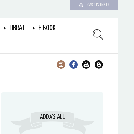
CART IS EMPTY
LIBRAT
E-BOOK
ADDA’S ALL