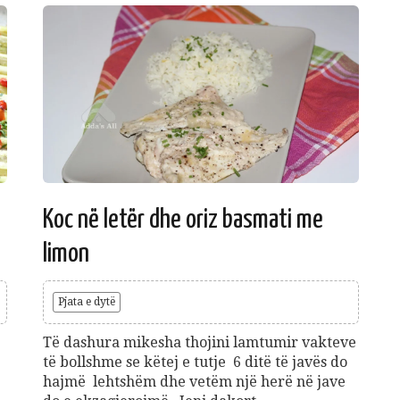
Koc në letër dhe oriz basmati me
limon
Pjata e dytë
Të dashura mikesha thojini lamtumir vakteve
të bollshme se këtej e tutje 6 ditë të javës do
hajmë lehtshëm dhe vetëm një herë në jave