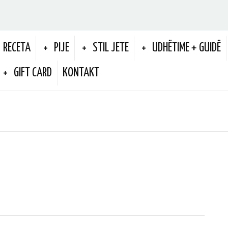
RECETA
PIJE
STIL JETE
UDHËTIME + GUIDË
GIFT CARD
KONTAKT