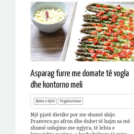
Asparag furre me domate të vogla
dhe kontorno meli
Pjata e dytë
Vegjetariane
Një pjatë dietike por me shumë shije.
Pranvera po afron dhe duhet të hajm sa më
shumë ushqime me ngjyra, të lehta e