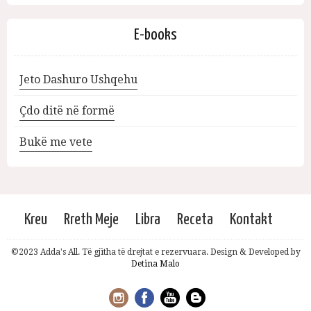
E-books
Jeto Dashuro Ushqehu
Çdo ditë në formë
Bukë me vete
Kreu
Rreth Meje
Libra
Receta
Kontakt
©2023 Adda's All. Të gjitha të drejtat e rezervuara. Design & Developed by
Detina Malo