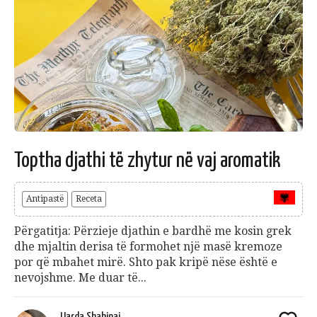
Toptha djathi të zhytur në vaj aromatik
Antipastë
Receta
Përgatitja: Përzieje djathin e bardhë me kosin grek
dhe mjaltin derisa të formohet një masë kremoze
por që mbahet mirë. Shto pak kripë nëse është e
nevojshme. Me duar të...