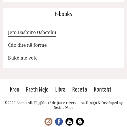
E-books
Jeto Dashuro Ushqehu
Çdo ditë në formë
Bukë me vete
Kreu
Rreth Meje
Libra
Receta
Kontakt
©2023 Adda's All. Të gjitha të drejtat e rezervuara. Design & Developed by
Detina Malo