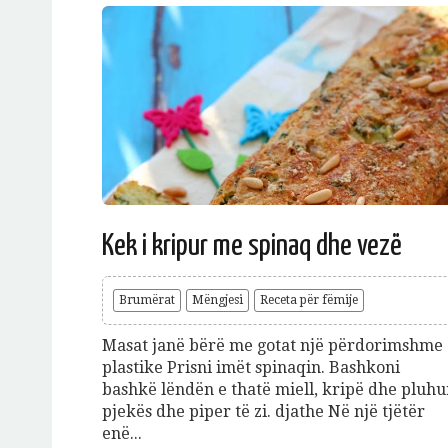
Kek i kripur me spinaq dhe vezë
Brumërat
Mëngjesi
Receta për fëmije
Masat janë bërë me gotat një përdorimshme
plastike Prisni imët spinaqin. Bashkoni
bashkë lëndën e thatë miell, kripë dhe pluhu
pjekës dhe piper të zi. djathe Në një tjëtër
enë...