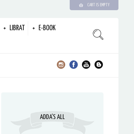
CART IS EMPTY
LIBRAT
E-BOOK
ADDA’S ALL