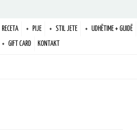
RECETA
PIJE
STIL JETE
UDHËTIME + GUIDË
GIFT CARD
KONTAKT