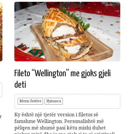
Fileto “Wellington” me gjoks gjeli
deti
Menu festive
Pjatanca
Ky është një tjetër version i filetos së
r
famshme Wellington. Personalishtë më
pëlqen më shumë pasi këtu mishi duhet