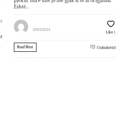
pjekur mirë dhe jo me gjak si te ai origjinali.
Është...
10
20/03/2016
Like
1
t
Read More
Comment