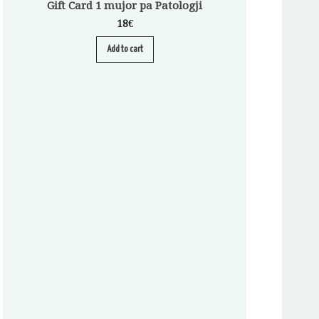
Gift Card 1 mujor pa Patologji
18
€
Add to cart
Abonim për Pa
A
S