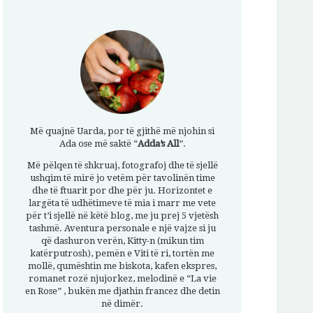
Më quajnë Uarda, por të gjithë më njohin si
Ada ose më saktë “
Adda’s All
”.
Më pëlqen të shkruaj, fotografoj dhe të sjellë
ushqim të mirë jo vetëm për tavolinën time
dhe të ftuarit por dhe për ju. Horizontet e
largëta të udhëtimeve të mia i marr me vete
për t’i sjellë në këtë blog, me ju prej 5 vjetësh
tashmë. Aventura personale e një vajze si ju
që dashuron verën, Kitty-n (mikun tim
katërputrosh), pemën e Viti të ri, tortën me
mollë, qumështin me biskota, kafen ekspres,
romanet rozë njujorkez, melodinë e “La vie
en Rose” , bukën me djathin francez dhe detin
në dimër.