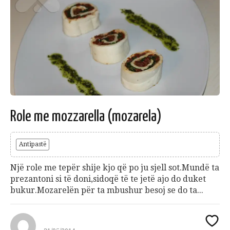
Role me mozzarella (mozarela)
Antipastë
Një role me tepër shije kjo që po ju sjell sot.Mundë ta
prezantoni si të doni,sidoqë të te jetë ajo do duket
bukur.Mozarelën për ta mbushur besoj se do ta...