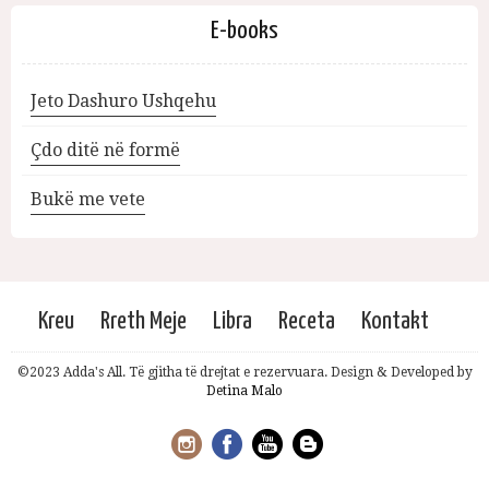
E-books
Jeto Dashuro Ushqehu
Çdo ditë në formë
Bukë me vete
Kreu
Rreth Meje
Libra
Receta
Kontakt
©2023 Adda's All. Të gjitha të drejtat e rezervuara. Design & Developed by
Detina Malo