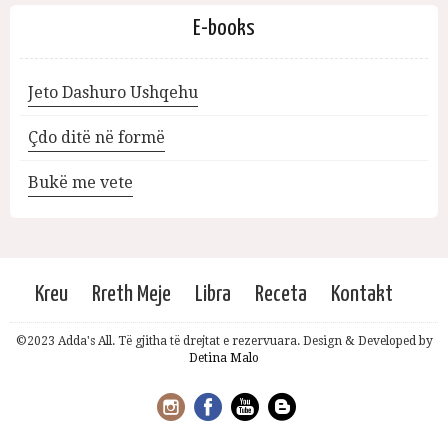
E-books
Jeto Dashuro Ushqehu
Çdo ditë në formë
Bukë me vete
Kreu
Rreth Meje
Libra
Receta
Kontakt
©2023 Adda's All. Të gjitha të drejtat e rezervuara. Design & Developed by
Detina Malo