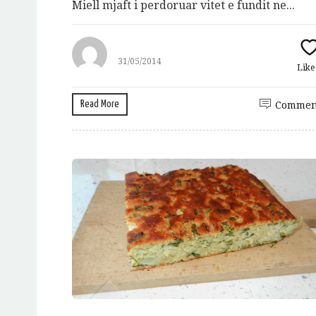
Miell mjaft i perdoruar vitet e fundit ne...
31/05/2014
Lik
Read More
Commen