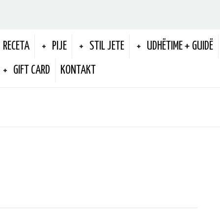
RECETA
PIJE
STIL JETE
UDHËTIME + GUIDË
GIFT CARD
KONTAKT