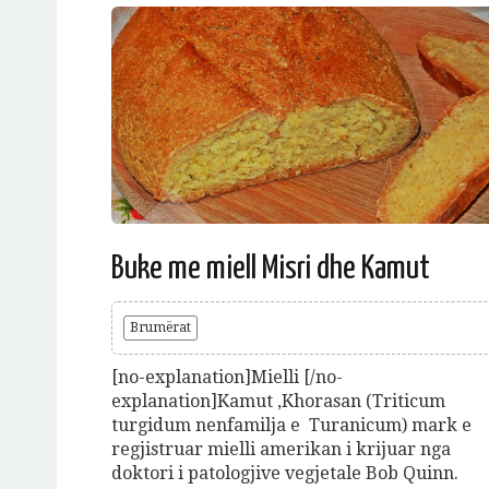
Buke me miell Misri dhe Kamut
Brumërat
[no-explanation]Mielli [/no-
explanation]Kamut ,Khorasan (Triticum
turgidum nenfamilja e Turanicum) mark e
regjistruar mielli amerikan i krijuar nga
doktori i patologjive vegjetale Bob Quinn.