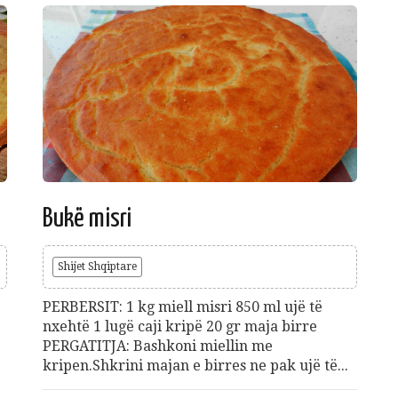
Bukë misri
Shijet Shqiptare
PERBERSIT: 1 kg miell misri 850 ml ujë të
nxehtë 1 lugë caji kripë 20 gr maja birre
PERGATITJA: Bashkoni miellin me
kripen.Shkrini majan e birres ne pak ujë të...