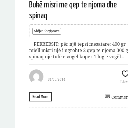
Bukë misri me qep te njoma dhe
spinaq
Shijet Shqiptare
PERBERSIT: për një tepsi mesatare: 400 gr
miell misri ujë i ngrohte 2 qep te njoma 300 
spinaq një tufë e vogël koper 1 lug e vogël...
Jeto Da
A
31/05/2014
Lik
Read More
Commen