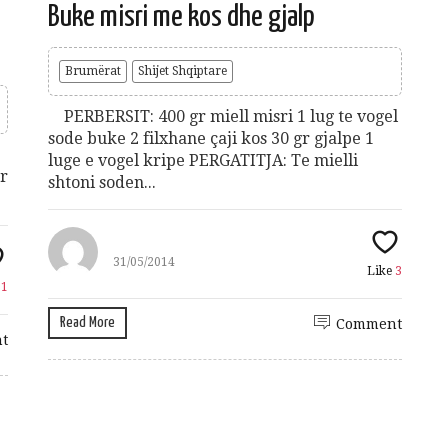
Gift Card 3 mujore per Patologji
Buke misri me kos dhe gjalp
70
€
Add to cart
Brumërat
Shijet Shqiptare
PERBERSIT: 400 gr miell misri 1 lug te vogel
sode buke 2 filxhane çaji kos 30 gr gjalpe 1
luge e vogel kripe PERGATITJA: Te mielli
gr
shtoni soden...
shuro Ushqehu
10
€
31/05/2014
Like
3
dd to cart
e
1
Read More
Comment
t