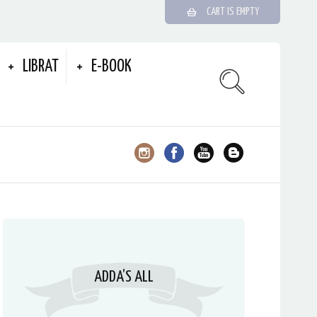
CART IS EMPTY
LIBRAT
E-BOOK
ADDA’S ALL