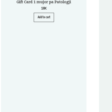
Gift Card 1 mujor pa Patologji
18
€
Add to cart
Abonim për Pa
A
S