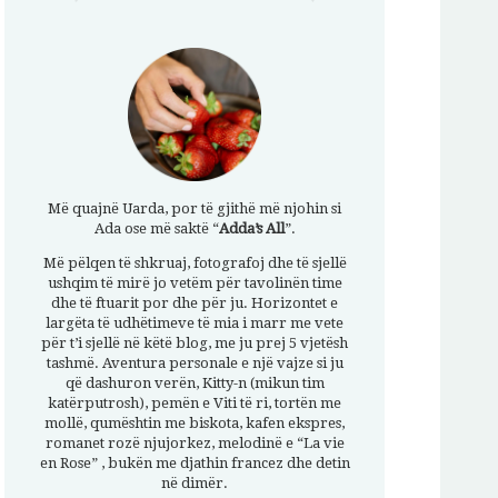
Më quajnë Uarda, por të gjithë më njohin si
Ada ose më saktë “
Adda’s All
”.
Më pëlqen të shkruaj, fotografoj dhe të sjellë
ushqim të mirë jo vetëm për tavolinën time
dhe të ftuarit por dhe për ju. Horizontet e
largëta të udhëtimeve të mia i marr me vete
për t’i sjellë në këtë blog, me ju prej 5 vjetësh
tashmë. Aventura personale e një vajze si ju
që dashuron verën, Kitty-n (mikun tim
katërputrosh), pemën e Viti të ri, tortën me
mollë, qumështin me biskota, kafen ekspres,
romanet rozë njujorkez, melodinë e “La vie
en Rose” , bukën me djathin francez dhe detin
në dimër.