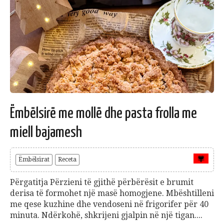
Ëmbëlsirë me mollë dhe pasta frolla me
miell bajamesh
Ëmbëlsirat
Receta
Përgatitja Përzieni të gjithë përbërësit e brumit
derisa të formohet një masë homogjene. Mbështilleni
me qese kuzhine dhe vendoseni në frigorifer për 40
minuta. Ndërkohë, shkrijeni gjalpin në një tigan....