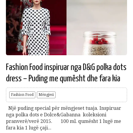
Fashion Food inspiruar nga D&G polka dots
dress – Puding me qumësht dhe fara kia
Fashion Food
Mëngjesi
Një puding special për mëngjeset tuaja. Inspiruar
nga polka dots e Dolce&Gabanna koleksioni
pranverë/verë 2015. 100 ml. qumësht 1 lugë me
fara kia 1 lugë çaji...