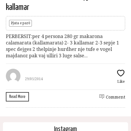
kallamar
Pjata e parë
PERBERSIT:per 4 persona 280 gr makarona
calamarata (kallamarata) 2- 3 kallamar 2-3 sepje 1
spec dejges 2 thelpinje hurdher nje tufe e vogel
majdanoz pak vaj ulliri 3 luge salse...
29/05/2014
Like
Read More
Comment
Instagram