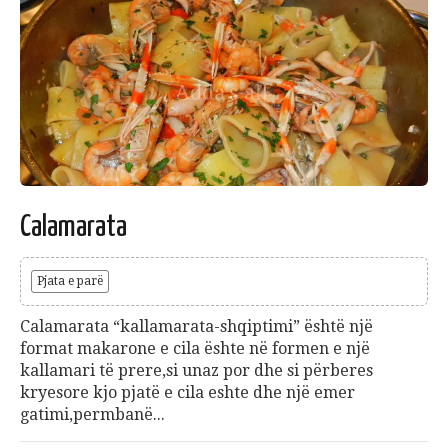
Calamarata
Pjata e parë
Calamarata “kallamarata-shqiptimi” është një
format makarone e cila ështe në formen e një
kallamari të prere,si unaz por dhe si përberes
kryesore kjo pjatë e cila eshte dhe një emer
gatimi,permbanë...