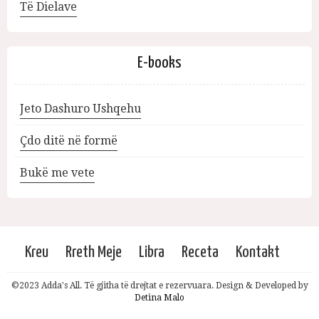
Të Dielave
E-books
Jeto Dashuro Ushqehu
Çdo ditë në formë
Bukë me vete
Kreu
Rreth Meje
Libra
Receta
Kontakt
©2023 Adda's All. Të gjitha të drejtat e rezervuara. Design & Developed by
Detina Malo