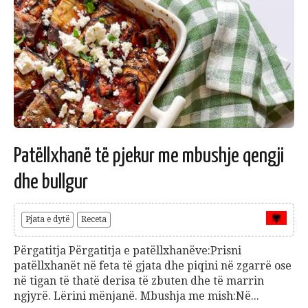
Patëllxhanë të pjekur me mbushje qengji
dhe bullgur
Pjata e dytë
Receta
Përgatitja Përgatitja e patëllxhanëve:Prisni
patëllxhanët në feta të gjata dhe piqini në zgarrë ose
në tigan të thatë derisa të zbuten dhe të marrin
ngjyrë. Lërini mënjanë. Mbushja me mish:Në...