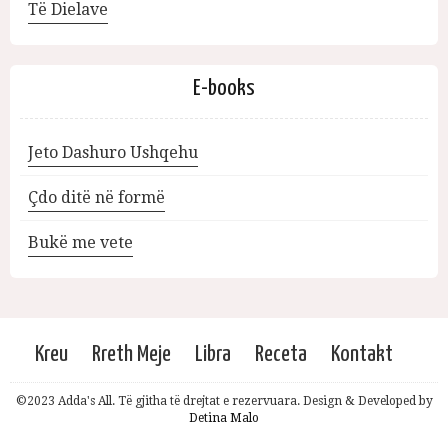
Të Dielave
E-books
Jeto Dashuro Ushqehu
Çdo ditë në formë
Bukë me vete
Kreu
Rreth Meje
Libra
Receta
Kontakt
©2023 Adda's All. Të gjitha të drejtat e rezervuara. Design & Developed by
Detina Malo