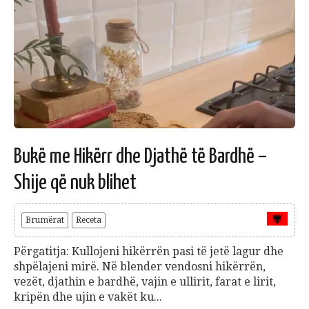
Bukë me Hikërr dhe Djathë të Bardhë –
Shije që nuk blihet
Brumërat
Receta
Përgatitja: Kullojeni hikërrën pasi të jetë lagur dhe
shpëlajeni mirë. Në blender vendosni hikërrën,
vezët, djathin e bardhë, vajin e ullirit, farat e lirit,
kripën dhe ujin e vakët ku...