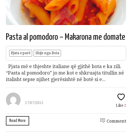
Pasta al pomodoro – Makarona me domate
Pjata e parë
Shije nga Bota
Pjata më e thjeshte italiane që gjithë bota e ka zili.
“Pasta al pomodoro” jo me kot e shkruajta titullin në
italisht sepse njihet gjerësishtë në botë si e...
17/07/2015
Like
2
Read More
Comment