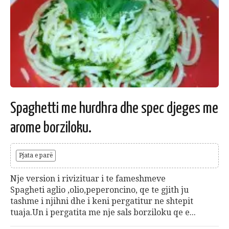
Spaghetti me hurdhra dhe spec djeges me
arome borziloku.
Pjata e parë
Nje version i rivizituar i te fameshmeve
Spagheti aglio ,olio,peperoncino, qe te gjith ju
tashme i njihni dhe i keni pergatitur ne shtepit
tuaja.Un i pergatita me nje sals borziloku qe e...