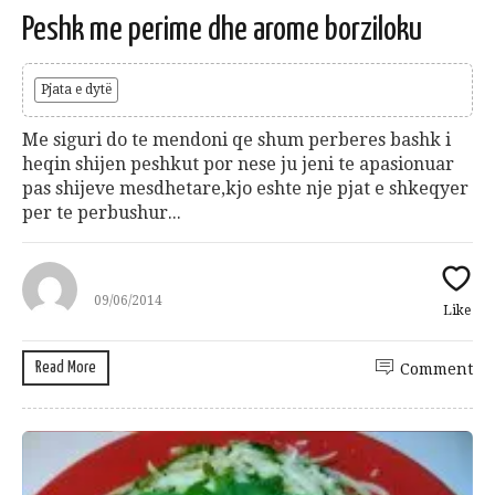
Peshk me perime dhe arome borziloku
Pjata e dytë
Me siguri do te mendoni qe shum perberes bashk i
heqin shijen peshkut por nese ju jeni te apasionuar
pas shijeve mesdhetare,kjo eshte nje pjat e shkeqyer
per te perbushur...
09/06/2014
Like
Read More
Comment