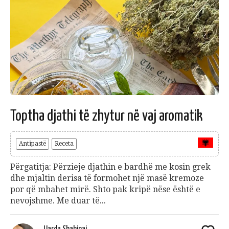
Toptha djathi të zhytur në vaj aromatik
Antipastë
Receta
Përgatitja: Përzieje djathin e bardhë me kosin grek
dhe mjaltin derisa të formohet një masë kremoze
por që mbahet mirë. Shto pak kripë nëse është e
nevojshme. Me duar të...