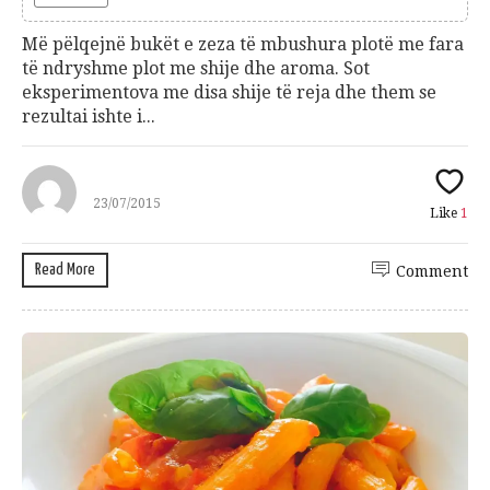
Më pëlqejnë bukët e zeza të mbushura plotë me fara
të ndryshme plot me shije dhe aroma. Sot
eksperimentova me disa shije të reja dhe them se
rezultai ishte i...
23/07/2015
Like
1
Read More
Comment