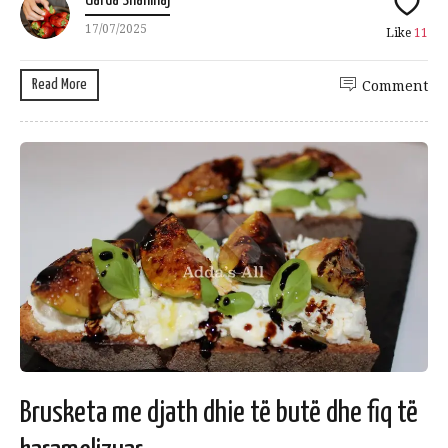
Uarda Shahinaj
17/07/2025
Like
11
Read More
Comment
Brusketa me djath dhie të butë dhe fiq të