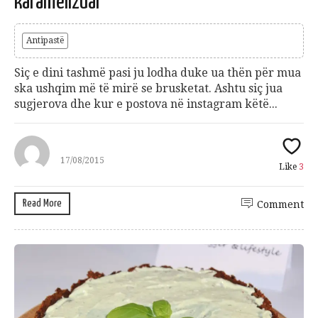
karamelizuar
Antipastë
Siç e dini tashmë pasi ju lodha duke ua thën për mua
ska ushqim më të mirë se brusketat. Ashtu siç jua
sugjerova dhe kur e postova në instagram këtë...
17/08/2015
Like
3
Read More
Comment