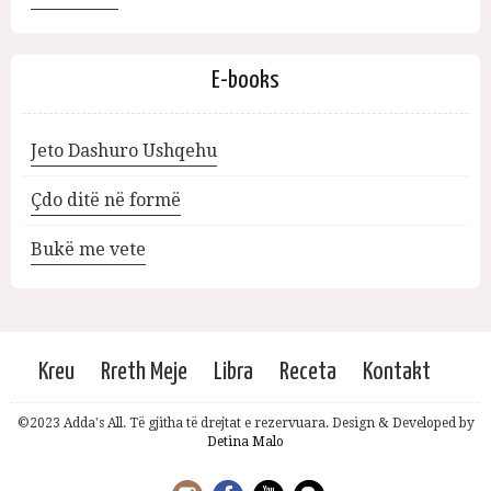
E-books
Jeto Dashuro Ushqehu
Çdo ditë në formë
Bukë me vete
Kreu
Rreth Meje
Libra
Receta
Kontakt
©2023 Adda's All. Të gjitha të drejtat e rezervuara. Design & Developed by
Detina Malo