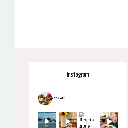
Instagram
addasall