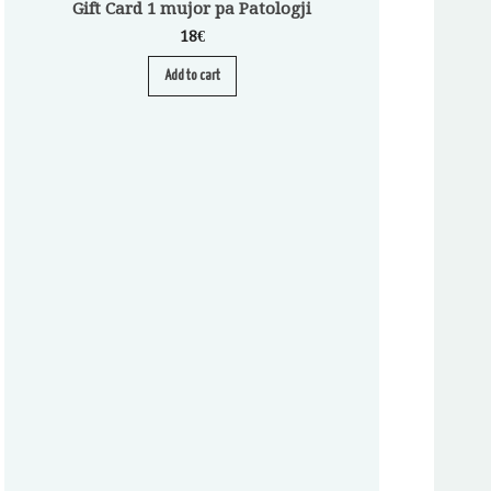
Gift Card 1 mujor pa Patologji
18
€
Add to cart
Abonim për Pa
A
S