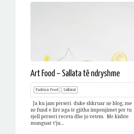
Art Food – Sallata tё ndryshme
Fashion Food
Sallatat
Ja ku jam pёrsёri duke shkruar nё blog, me
nё fund e lirё nga tё gjitha impenjimet pёr tu
sjell pёrseri receta dhe jo vetёm. Mё kishte
munguar t’ju...