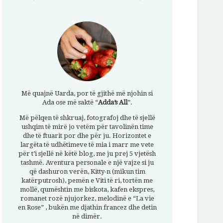
Më quajnë Uarda, por të gjithë më njohin si
Ada ose më saktë “
Adda’s All
”.
Më pëlqen të shkruaj, fotografoj dhe të sjellë
ushqim të mirë jo vetëm për tavolinën time
dhe të ftuarit por dhe për ju. Horizontet e
largëta të udhëtimeve të mia i marr me vete
për t’i sjellë në këtë blog, me ju prej 5 vjetësh
tashmë. Aventura personale e një vajze si ju
që dashuron verën, Kitty-n (mikun tim
katërputrosh), pemën e Viti të ri, tortën me
mollë, qumështin me biskota, kafen ekspres,
romanet rozë njujorkez, melodinë e “La vie
en Rose” , bukën me djathin francez dhe detin
në dimër.