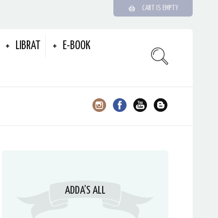
CART IS EMPTY
LIBRAT
E-BOOK
ADDA’S ALL