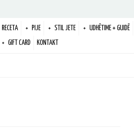
RECETA
PIJE
STIL JETE
UDHËTIME + GUIDË
GIFT CARD
KONTAKT