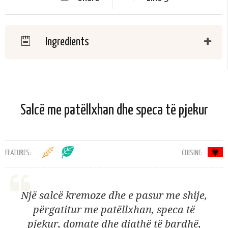
Ingredients
Salcë me patëllxhan dhe speca të pjekur
FEATURES:
CUISINE:
Një salcë kremoze dhe e pasur me shije,
përgatitur me patëllxhan, speca të
pjekur, domate dhe djathë të bardhë,