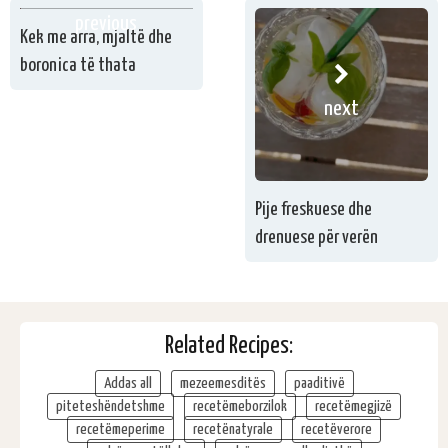
previous
Kek me arra, mjaltë dhe
boronica të thata
next
Pije freskuese dhe
drenuese për verën
Related Recipes:
Addas all
mezeemesditës
paaditivë
piteteshëndetshme
recetëmeborzilok
recetëmegjizë
recetëmeperime
recetënatyrale
recetëverore