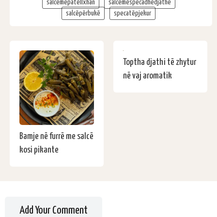
salcëmepatëllxhan
salcëmespecadhedjathë
salcëpërbukë
specatëpjekur
Toptha djathi të zhytur
në vaj aromatik
Bamje në furrë me salcë
kosi pikante
Add Your Comment