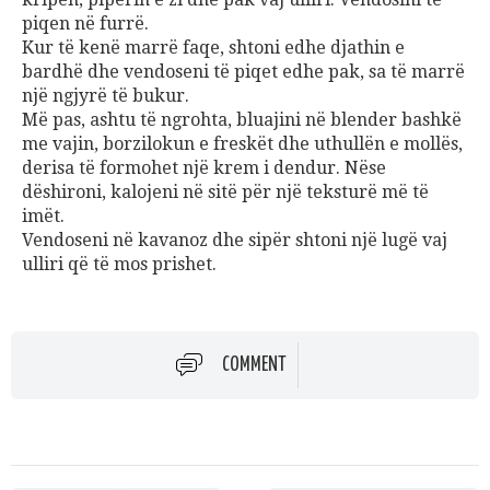
piqen në furrë.
Kur të kenë marrë faqe, shtoni edhe djathin e
bardhë dhe vendoseni të piqet edhe pak, sa të marrë
një ngjyrë të bukur.
Më pas, ashtu të ngrohta, bluajini në blender bashkë
me vajin, borzilokun e freskët dhe uthullën e mollës,
derisa të formohet një krem i dendur. Nëse
dëshironi, kalojeni në sitë për një teksturë më të
imët.
Vendoseni në kavanoz dhe sipër shtoni një lugë vaj
ulliri që të mos prishet.
COMMENT