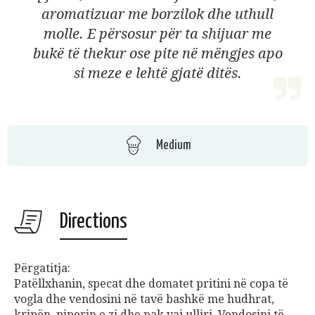
aromatizuar me borzilok dhe uthull
molle. E përsosur për ta shijuar me
bukë të thekur ose pite në mëngjes apo
si meze e lehtë gjatë ditës.
Medium
Directions
Përgatitja:
Patëllxhanin, specat dhe domatet pritini në copa të
vogla dhe vendosini në tavë bashkë me hudhrat,
kripën, piperin e zi dhe pak vaj ulliri. Vendosini të