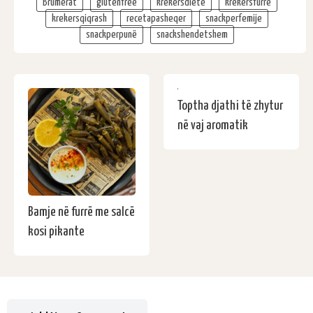
Brumërat
glutenfree
krekersdiete
krekersfurre
krekersqiqrash
recetapasheqer
snackperfemije
snackperpunë
snackshendetshem
Toptha djathi të zhytur
në vaj aromatik
Bamje në furrë me salcë
kosi pikante