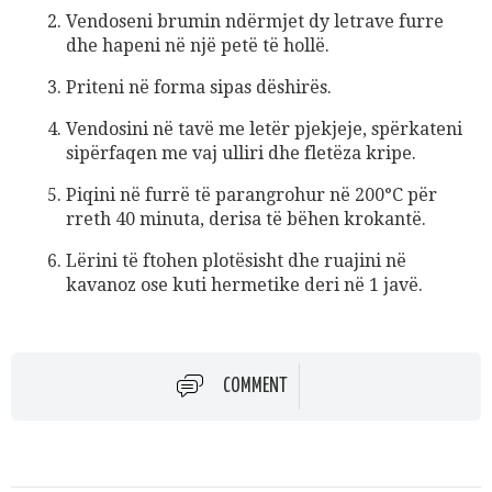
Vendoseni brumin ndërmjet dy letrave furre
dhe hapeni në një petë të hollë.
Priteni në forma sipas dëshirës.
Vendosini në tavë me letër pjekjeje, spërkateni
sipërfaqen me vaj ulliri dhe fletëza kripe.
Piqini në furrë të parangrohur në 200°C për
rreth 40 minuta, derisa të bëhen krokantë.
Lërini të ftohen plotësisht dhe ruajini në
kavanoz ose kuti hermetike deri në 1 javë.
COMMENT