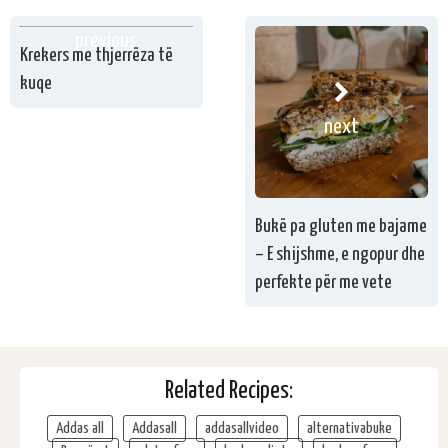
previous
Krekers me thjerrëza të
kuqe
next
Bukë pa gluten me bajame
– E shijshme, e ngopur dhe
perfekte për me vete
Related Recipes:
Addas all
Addasall
addasallvideo
alternativabuke