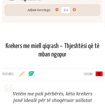
Adjust Servings:
Krekers me miell qiqrash – Thjeshtësi që të
mban ngopur
FEATURES:
CUISINE:
Vetëm me pak përbërës, këta krekers
janë idealë për të shoqëruar sallatat