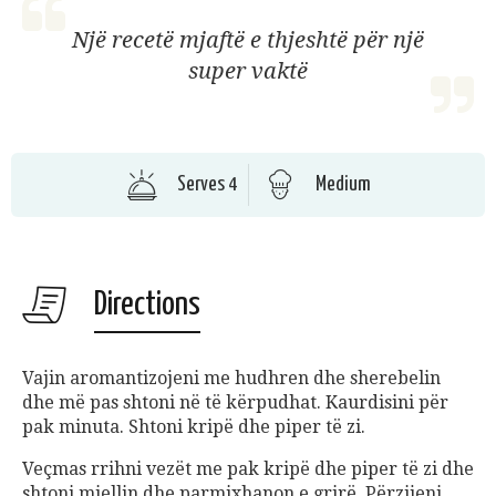
Një recetë mjaftë e thjeshtë për një
super vaktë
Serves 4
Medium
Directions
Vajin aromantizojeni me hudhren dhe sherebelin
dhe m
ë
pas shtoni n
ë
t
ë
k
ë
rpudhat. Kaurdisini p
ë
r
pak minuta. Shtoni krip
ë
dhe piper t
ë
zi.
Veçmas rrihni vez
ë
t me pak krip
ë
dhe piper t
ë
zi dhe
shtoni miellin dhe parmixhanon e grir
ë
. P
ë
rzijeni.