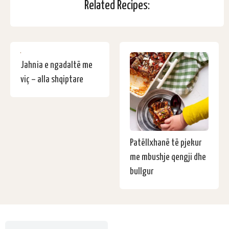
Related Recipes:
Jahnia e ngadaltë me
viç – alla shqiptare
Patëllxhanë të pjekur
me mbushje qengji dhe
bullgur