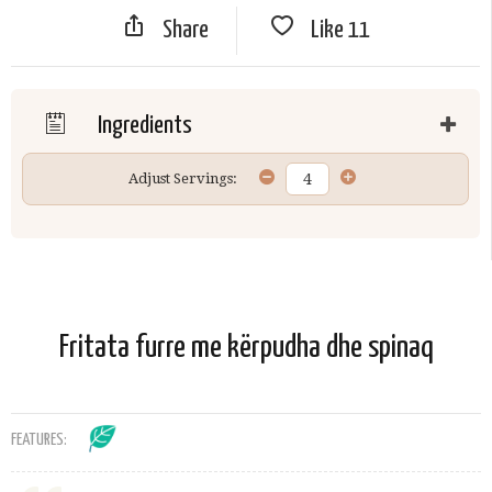
Share
Like
11
Ingredients
Adjust Servings:
Fritata furre me kërpudha dhe spinaq
FEATURES: