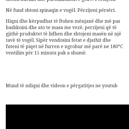
N
ë
fund shtoni spinaqin e vog
ë
l. P
ë
rzijeni p
ë
rs
ë
ri.
Hiqni dhe k
ë
rpudhat t
ë
ftohen m
ë
njan
ë dhe më pas
bashkoini dhe ato te masa me vezë, perzijeni që të
gjithë produktet të lidhen dhe shtojeni masën në një
tavë të vogël. Sipër vendosini fetat e djathit dhe
futeni të piqet në furren e ngrohur më parë ne 180°C
ventilim për 15 minuta pak a shumë.
Mund t
ë
ndiqni dhe videon e p
ë
rgatitjes ne youtub