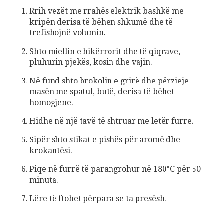
Rrih vezët me rrahës elektrik bashkë me
kripën derisa të bëhen shkumë dhe të
trefishojnë volumin.
Shto miellin e hikërrorit dhe të qiqrave,
pluhurin pjekës, kosin dhe vajin.
Në fund shto brokolin e grirë dhe përzieje
masën me spatul, butë, derisa të bëhet
homogjene.
Hidhe në një tavë të shtruar me letër furre.
Sipër shto stikat e pishës për aromë dhe
krokantësi.
Piqe në furrë të parangrohur në 180°C për 50
minuta.
Lëre të ftohet përpara se ta presësh.