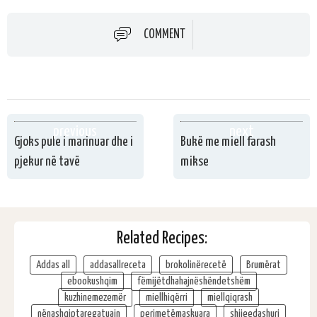
COMMENT
previous
next
Gjoks pule i marinuar dhe i
Bukë me miell farash
pjekur në tavë
mikse
Related Recipes:
Addas all
addasallreceta
brokolinërecetë
Brumërat
ebookushqim
fëmijëtdhahajnëshëndetshëm
kuzhinemezemër
miellhiqërri
miellqiqrash
nënashqiptaregatuajn
perimetëmaskuara
shijeedashuri