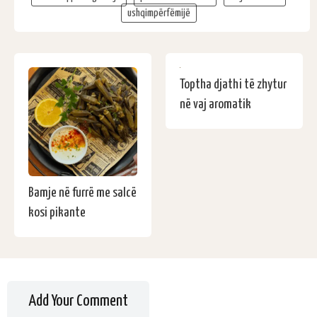
ushqimpërfëmijë
Toptha djathi të zhytur
në vaj aromatik
Bamje në furrë me salcë
kosi pikante
Add Your Comment