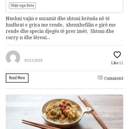
Shije nga Bota
Nxehni vajin e suzamit dhe shtoni brënda në të
hudhrat e grira me rende, xhenxhefilin e girë me
rende dhe specin djegës të prer imët. Shtoni dhe
curry-n dhe lëreni...
05/11/2018
Like
11
Read More
Comment