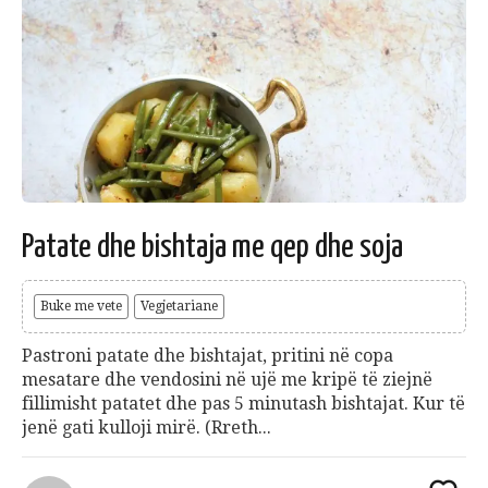
Patate dhe bishtaja me qep dhe soja
Buke me vete
Vegjetariane
Pastroni patate dhe bishtajat, pritini në copa
mesatare dhe vendosini në ujë me kripë të ziejnë
fillimisht patatet dhe pas 5 minutash bishtajat. Kur të
jenë gati kulloji mirë. (Rreth...