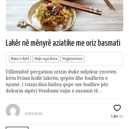
Lakër në mënyrë aziatike me oriz basmati
Pjata e dytë
Shije nga Bota
Vegjetariane
Fillimishtë përgatisni orizin duke ndjekur recetën
këtu Prisni hollë lakrën, qepën dhe hudhrën e
njomë. ( ruani disa bishta qepe ose hudhre për
dekorin sipër) Vendosni vajin e suzamit të...
31/01/2018
Like
11