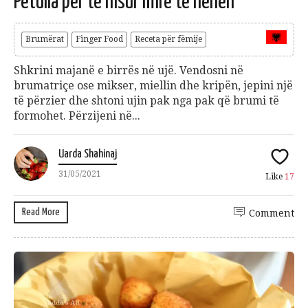
Petulla për të nisur mirë të hënën
Brumërat
Finger Food
Receta për fëmije
Shkrini majanë e birrës në ujë. Vendosni në
brumatriçe ose mikser, miellin dhe kripën, jepini një
të përzier dhe shtoni ujin pak nga pak që brumi të
formohet. Përzijeni në...
Uarda Shahinaj
31/05/2021
Like
17
Read More
Comment