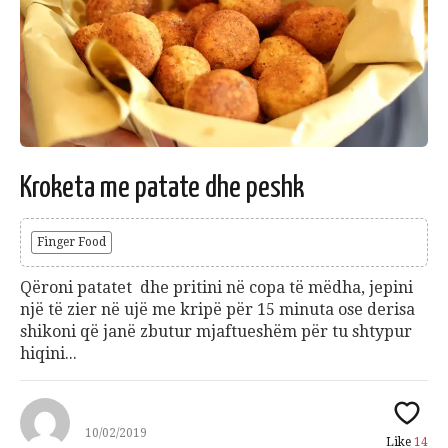
Kroketa me patate dhe peshk
Finger Food
Qëroni patatet dhe pritini në copa të mëdha, jepini
një të zier në ujë me kripë për 15 minuta ose derisa
shikoni që janë zbutur mjaftueshëm për tu shtypur
hiqini...
10/02/2019
Like
14