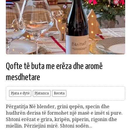
Qofte të buta me erëza dhe aromë
mesdhetare
Pjata e dytë
Pjatanca
Receta
Përgatitja Në blender, grini qepën, specin dhe
hudhrën derisa të formohet një masë e imët si pure.
Shtoni erëzat e grira, kripën, piperin, rigonin dhe
miellin. Përziejini mirë. Shtoni sodën...