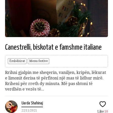
Canestrelli, biskotat e famshme italiane
Ëmbëlsirat
Menu festive
Rrihni gjalpin me sheqerin, vaniljen, kripën, lëkurat
e limonit derisa të përfitoni një mas të lidhur mirë.
Rriheni për rreth dy minuta. Më pas shtoni të
verdhën e vezës të...
Uarda Shahinaj
22/11/2021
Like
10