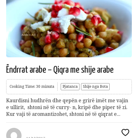
Ëndrrat arabe – Qiqra me shije arabe
Cooking Time: 30 minuta
Pjatanca
Shije nga Bota
Kaurdisni hudhrën dhe qepën e grirë imët me vajin
e ullirit, shtoni në të curry- n, kripë dhe piper të zi.
Kur vaji të aromantizohet, shtoni në të qiqrat e...