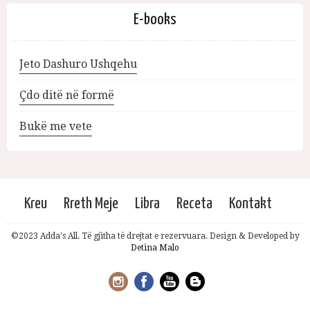
E-books
Jeto Dashuro Ushqehu
Çdo ditë në formë
Bukë me vete
Kreu
Rreth Meje
Libra
Receta
Kontakt
©2023 Adda's All. Të gjitha të drejtat e rezervuara. Design & Developed by
Detina Malo