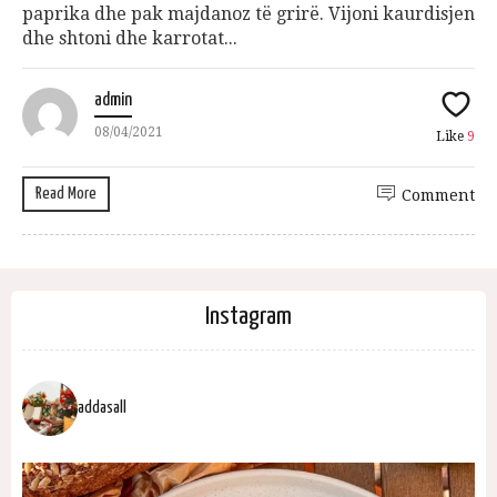
paprika dhe pak majdanoz të grirë. Vijoni kaurdisjen
dhe shtoni dhe karrotat...
admin
08/04/2021
Like
9
Read More
Comment
Instagram
addasall