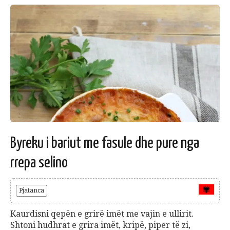
Byreku i bariut me fasule dhe pure nga
rrepa selino
Pjatanca
Kaurdisni qepën e grirë imët me vajin e ullirit.
Shtoni hudhrat e grira imët, kripë, piper të zi,