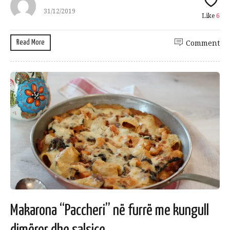
31/12/2019
Like
6
Read More
Comment
Makarona “Paccheri” në furrë me kungull