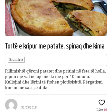
Tortë e kripur me patate, spinaq dhe kima
Brumërat
Fillimishtë qëroni patatet dhe pritini në feta të holla,
jepini një val në ujë me kripë për 10 minuta.
Kullojini dhe lërini të ftohen plotësishtë. Përgatisni
kiman me salsiçe duke...
31/05/2018
Like
16