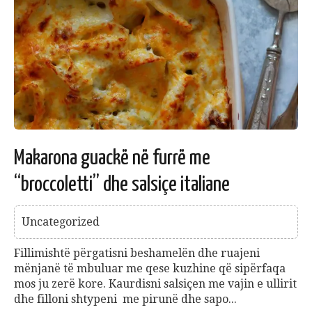
Makarona guackë në furrë me
“broccoletti” dhe salsiçe italiane
Uncategorized
Fillimishtë përgatisni beshamelën dhe ruajeni
mënjanë të mbuluar me qese kuzhine që sipërfaqa
mos ju zerë kore. Kaurdisni salsiçen me vajin e ullirit
dhe filloni shtypeni me pirunë dhe sapo...