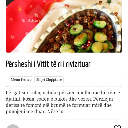
Përsheshi i Vitit të ri i rivizituar
Menu festive
Shijet Shqiptare
Përgatisni kulaçin duke përzier miellin me hirrën e
djathit, kosin, sodën e bukës dhe vezën. Përziejni
derisa të fomoni një brumë të formuar mirë dhe
punojeni me duar. Nëse ju...