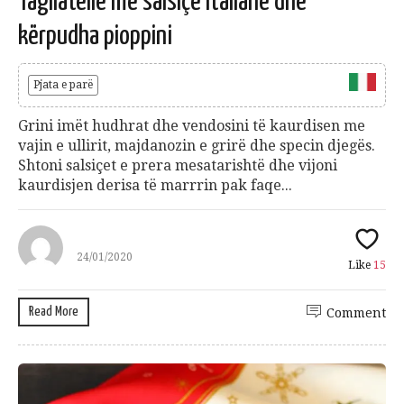
Tagliatelle me salsiçe italiane dhe
kërpudha pioppini
Pjata e parë
Grini imët hudhrat dhe vendosini të kaurdisen me
vajin e ullirit, majdanozin e grirë dhe specin djegës.
Shtoni salsiçet e prera mesatarishtë dhe vijoni
kaurdisjen derisa të marrrin pak faqe...
24/01/2020
Like
15
Read More
Comment