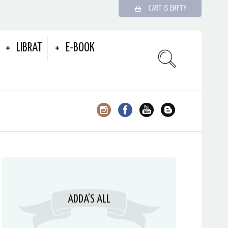
CART IS EMPTY
LIBRAT
E-BOOK
ADDA’S ALL