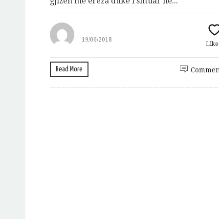
gjizën me erëza duke i shtuar në...
19/06/2018
Lik
Read More
Commen