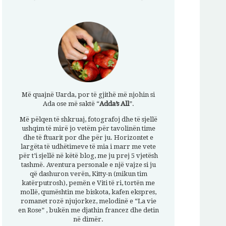
Më quajnë Uarda, por të gjithë më njohin si
Ada ose më saktë “
Adda’s All
”.
Më pëlqen të shkruaj, fotografoj dhe të sjellë
ushqim të mirë jo vetëm për tavolinën time
dhe të ftuarit por dhe për ju. Horizontet e
largëta të udhëtimeve të mia i marr me vete
për t’i sjellë në këtë blog, me ju prej 5 vjetësh
tashmë. Aventura personale e një vajze si ju
që dashuron verën, Kitty-n (mikun tim
katërputrosh), pemën e Viti të ri, tortën me
mollë, qumështin me biskota, kafen ekspres,
romanet rozë njujorkez, melodinë e “La vie
en Rose” , bukën me djathin francez dhe detin
në dimër.