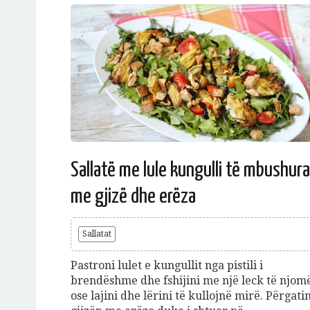
Sallatë me lule kungulli të mbushura
me gjizë dhe erëza
Sallatat
Pastroni lulet e kungullit nga pistili i
brendëshme dhe fshijini me një leck të njom
ose lajini dhe lërini të kullojnë mirë. Përgatin