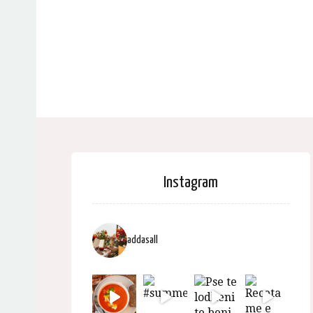
Instagram
addasall