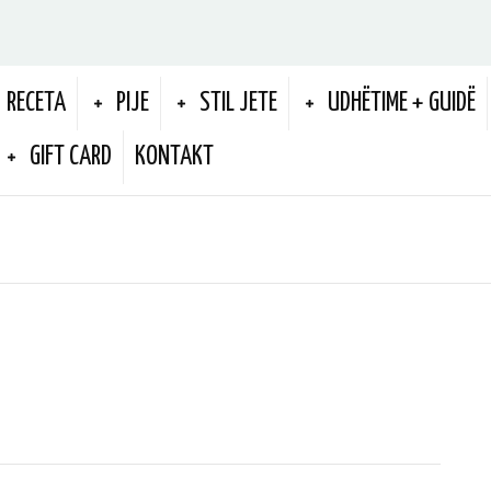
RECETA
PIJE
STIL JETE
UDHËTIME + GUIDË
GIFT CARD
KONTAKT