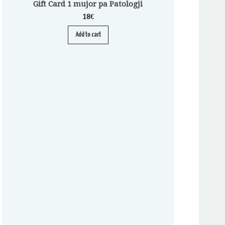
Gift Card 1 mujor pa Patologji
18
€
Add to cart
Abonim për Pa
A
S