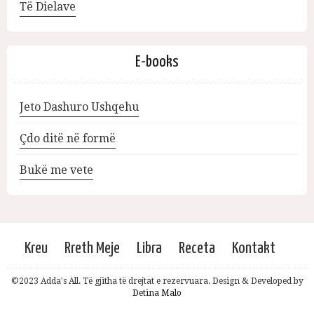
Të Dielave
E-books
Jeto Dashuro Ushqehu
Çdo ditë në formë
Bukë me vete
Kreu
Rreth Meje
Libra
Receta
Kontakt
©2023 Adda's All. Të gjitha të drejtat e rezervuara. Design & Developed by
Detina Malo