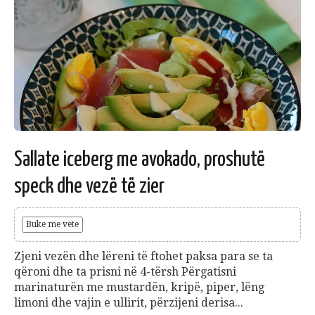
Sallate iceberg me avokado, proshutë
speck dhe vezë të zier
Buke me vete
Zjeni vezën dhe lëreni të ftohet paksa para se ta
qëroni dhe ta prisni në 4-tërsh Përgatisni
marinaturën me mustardën, kripë, piper, lëng
limoni dhe vajin e ullirit, përzijeni derisa...