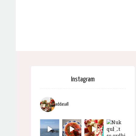
Instagram
addasall