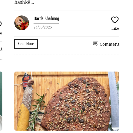
bashkë...
Uarda Shahinaj
24/05/2025
Like
e
Read More
Comment
t