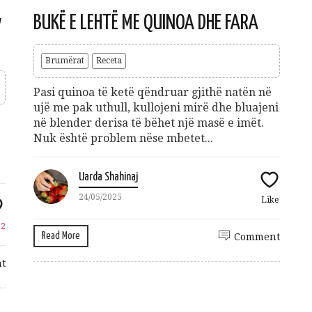
Gift Card 3 mujore per Patologji
w
BUKË E LEHTË ME QUINOA DHE FARA
70
€
Add to cart
Brumërat
Receta
Pasi quinoa të ketë qëndruar gjithë natën në
ujë me pak uthull, kullojeni mirë dhe bluajeni
në blender derisa të bëhet një masë e imët.
Nuk është problem nëse mbetet...
shuro Ushqehu
10
€
Uarda Shahinaj
dd to cart
24/05/2025
Like
e
2
Read More
Comment
t