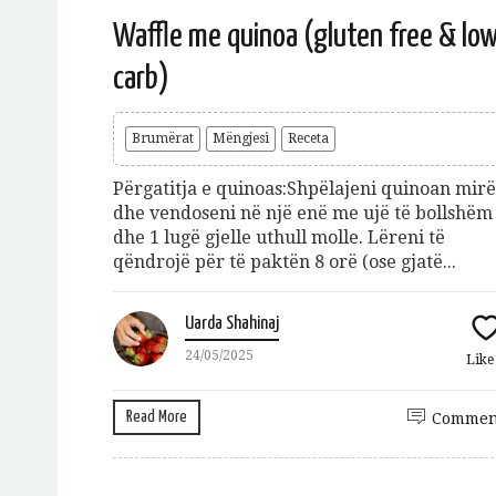
Waffle me quinoa (gluten free & lo
carb)
Brumërat
Mëngjesi
Receta
Përgatitja e quinoas:Shpëlajeni quinoan mirë
dhe vendoseni në një enë me ujë të bollshëm
dhe 1 lugë gjelle uthull molle. Lëreni të
Jeto Da
qëndrojë për të paktën 8 orë (ose gjatë...
A
Uarda Shahinaj
24/05/2025
Lik
Read More
Commen