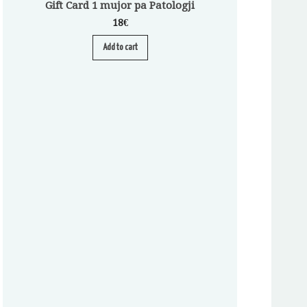
Gift Card 1 mujor pa Patologji
18
€
Add to cart
Abonim për Pa
A
S