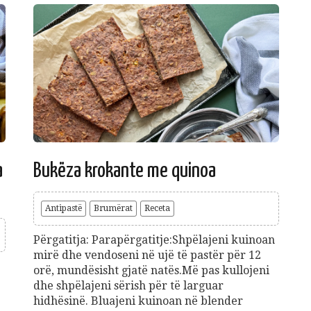
a
Bukëza krokante me quinoa
Antipastë
Brumërat
Receta
Përgatitja: Parapërgatitje:Shpëlajeni kuinoan
mirë dhe vendoseni në ujë të pastër për 12
orë, mundësisht gjatë natës.Më pas kullojeni
dhe shpëlajeni sërish për të larguar
hidhësinë. Bluajeni kuinoan në blender