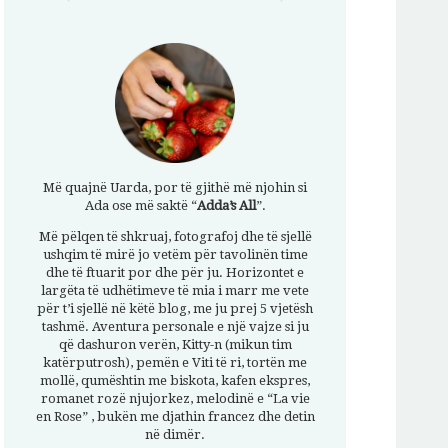
Më quajnë Uarda, por të gjithë më njohin si
Ada ose më saktë “
Adda’s All
”.
Më pëlqen të shkruaj, fotografoj dhe të sjellë
ushqim të mirë jo vetëm për tavolinën time
dhe të ftuarit por dhe për ju. Horizontet e
largëta të udhëtimeve të mia i marr me vete
për t’i sjellë në këtë blog, me ju prej 5 vjetësh
tashmë. Aventura personale e një vajze si ju
që dashuron verën, Kitty-n (mikun tim
katërputrosh), pemën e Viti të ri, tortën me
mollë, qumështin me biskota, kafen ekspres,
romanet rozë njujorkez, melodinë e “La vie
en Rose” , bukën me djathin francez dhe detin
në dimër.