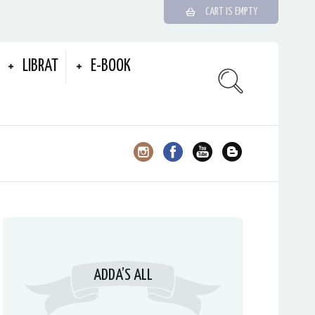
CART IS EMPTY
LIBRAT
E-BOOK
ADDA’S ALL