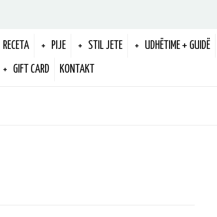
RECETA
PIJE
STIL JETE
UDHËTIME + GUIDË
GIFT CARD
KONTAKT