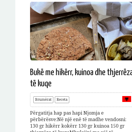
Bukë me hikërr, kuinoa dhe thjerrëz
të kuqe
Brumërat
Receta
Përgatitja hap pas hapi Njomja e
përbërësve:Në një enë të madhe vendosni:
130 gr hikërr kokërr 130 gr kuinoa 150 gr