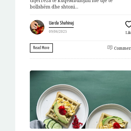
thjerrëza të kuqeMbulojini me ujë të
bollshëm dhe shtoni...
Uarda Shahinaj
09/06/2025
Lik
Read More
Commen