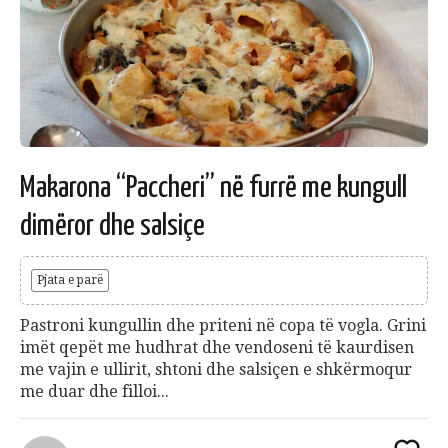
Makarona “Paccheri” në furrë me kungull
dimëror dhe salsiçe
Pjata e parë
Pastroni kungullin dhe priteni në copa të vogla. Grini
imët qepët me hudhrat dhe vendoseni të kaurdisen
me vajin e ullirit, shtoni dhe salsiçen e shkërmoqur
me duar dhe filloi...