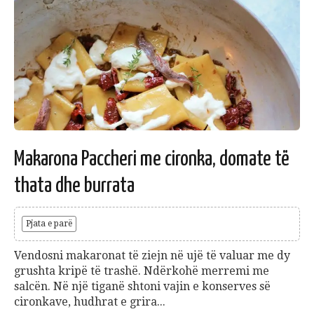
Makarona Paccheri me cironka, domate të
thata dhe burrata
Pjata e parë
Vendosni makaronat të ziejn në ujë të valuar me dy
grushta kripë të trashë. Ndërkohë merremi me
salcën. Në një tiganë shtoni vajin e konserves së
cironkave, hudhrat e grira...