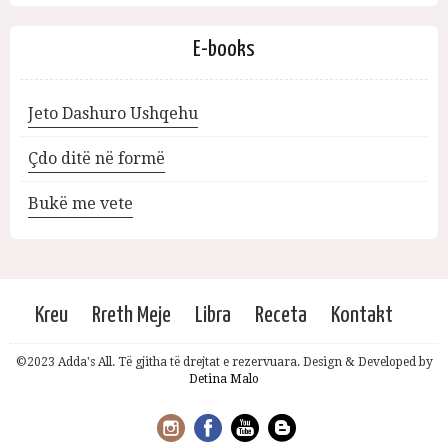
E-books
Jeto Dashuro Ushqehu
Çdo ditë në formë
Bukë me vete
Kreu
Rreth Meje
Libra
Receta
Kontakt
©2023 Adda's All. Të gjitha të drejtat e rezervuara. Design & Developed by
Detina Malo