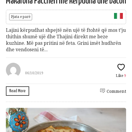
Makarona Paccheri me kërpudha dhe bacon
Pjata e parë
Lajini kërpudhat shpejtë nën ujë të ftohtë që mos t’ju
thithin shumë ujë dhe Thajini direkt me beze
kuzhine. Më pas pritini në feta. Grini imët hudhrën
dhe vendoseni të...
06/10/2019
Like
9
Read More
Comment