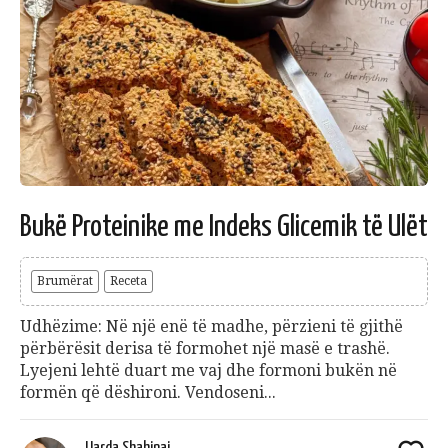
Bukë Proteinike me Indeks Glicemik të Ulët
Brumërat
Receta
Udhëzime: Në një enë të madhe, përzieni të gjithë
përbërësit derisa të formohet një masë e trashë.
Lyejeni lehtë duart me vaj dhe formoni bukën në
formën që dëshironi. Vendoseni...