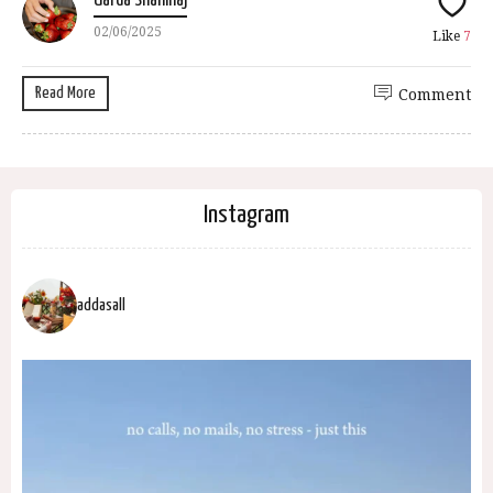
Uarda Shahinaj
02/06/2025
Like
7
Read More
Comment
Instagram
addasall