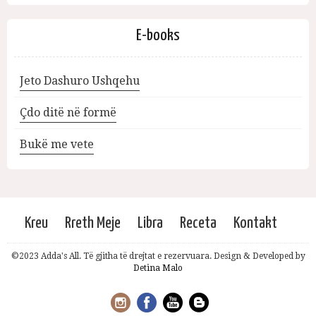
E-books
Jeto Dashuro Ushqehu
Çdo ditë në formë
Bukë me vete
Kreu
Rreth Meje
Libra
Receta
Kontakt
©2023 Adda's All. Të gjitha të drejtat e rezervuara. Design & Developed by
Detina Malo