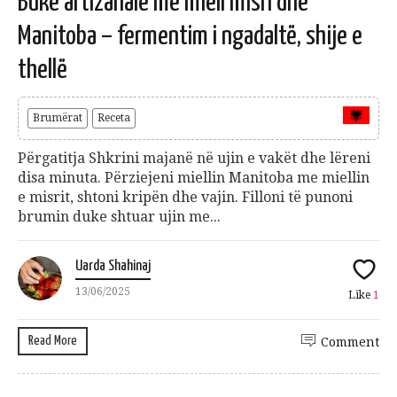
Bukë artizanale me miell misri dhe
Manitoba – fermentim i ngadaltë, shije e
thellë
Brumërat
Receta
Përgatitja Shkrini majanë në ujin e vakët dhe lëreni
disa minuta. Përziejeni miellin Manitoba me miellin
e misrit, shtoni kripën dhe vajin. Filloni të punoni
brumin duke shtuar ujin me...
Uarda Shahinaj
13/06/2025
Like
1
Read More
Comment