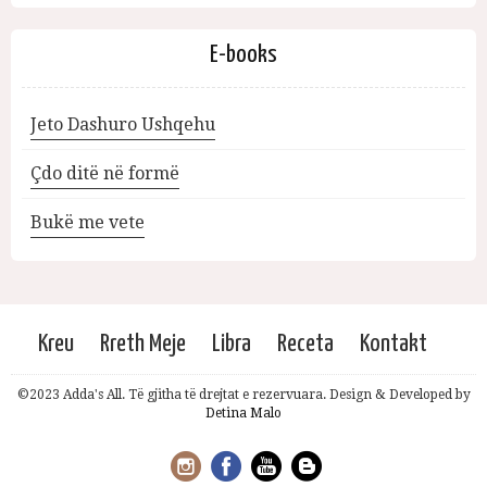
E-books
Jeto Dashuro Ushqehu
Çdo ditë në formë
Bukë me vete
Kreu
Rreth Meje
Libra
Receta
Kontakt
©2023 Adda's All. Të gjitha të drejtat e rezervuara. Design & Developed by
Detina Malo