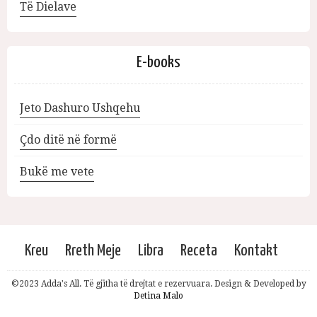
Të Dielave
E-books
Jeto Dashuro Ushqehu
Çdo ditë në formë
Bukë me vete
Kreu
Rreth Meje
Libra
Receta
Kontakt
©2023 Adda's All. Të gjitha të drejtat e rezervuara. Design & Developed by
Detina Malo