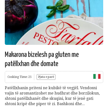
Makarona bizelesh pa gluten me
patëllxhan dhe domate
Cooking Time: 25
Pjata e parë
Patëllxhanin priteni ne kubikë të vegjël. Vendosni
vajin të aromantizohet me hudhrat dhe borzilokun,
shtoni patëllxhanët dhe skuqini, kur të jenë gati
shtoni kripë dhe piper të zi. Bashkoni dhe...